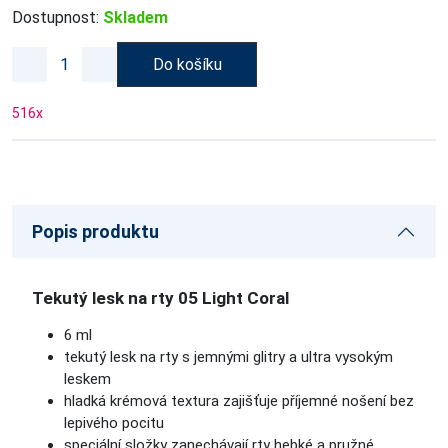
Dostupnost:
Skladem
Do košíku
516
x
Popis produktu
Tekutý lesk na rty 05 Light Coral
6 ml
tekutý lesk na rty s jemnými glitry a ultra vysokým
leskem
hladká krémová textura zajišťuje příjemné nošení bez
lepivého pocitu
speciální složky zanechávají rty hebké a pružné