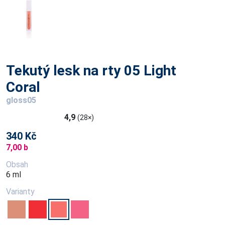
Tekutý lesk na rty 05 Light
Coral
gloss05
4,9
(28×)
340 Kč
7,00 b
Obsah
6 ml
Varianty