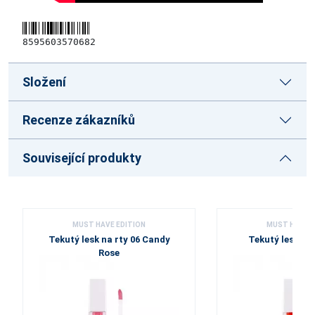
8595603570682
Složení
Recenze zákazníků
Související produkty
MUST HAVE EDITION
MUST HAVE E
Tekutý lesk na rty 06 Candy
Tekutý lesk na 
Rose