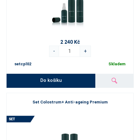
2 240 Kč
-
+
setcpl02
Skladem
Do košíku
Set Colostrum+ Anti-ageing Premium