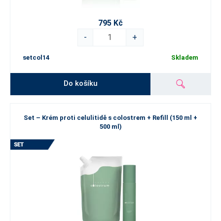
795 Kč
-
+
setcol14
Skladem
Do košíku
Set – Krém proti celulitidě s colostrem + Refill (150 ml +
500 ml)