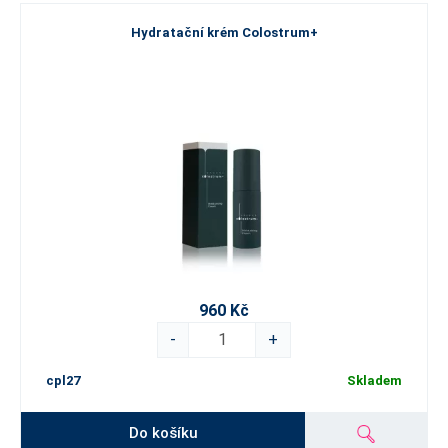
Hydratační krém Colostrum+
960 Kč
-
+
cpl27
Skladem
Do košíku