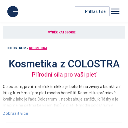
Přihlásit se
VÝBĚR KATEGORIE
COLOSTRUM
/
KOSMETIKA
Kosmetika z COLOSTRA
Přírodní síla pro vaši pleť
Colostrum, první mateřské mléko, je bohaté na živiny a bioaktivní
látky, které mají pro pleť mnoho benefitů. Kosmetika prémiové
kvality, jako je řada Colostrum+, neobsahuje zatěžující látky a je
maximálně šetrná ke všem typům pleti. Přírodní colostrum v
těchto produktech zajišťuje komplexní péči o pleť, dodává jí
Zobrazit více
potřebnou hydrataci a zpevňuje ji. Díky anti-aging účinkům
zpomaluje stárnutí kůže a výrazně zvyšuje prostupnost účinných