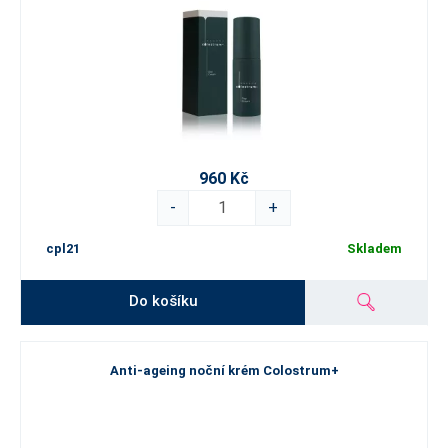
960 Kč
-
+
cpl21
Skladem
Do košíku
Anti-ageing noční krém Colostrum+