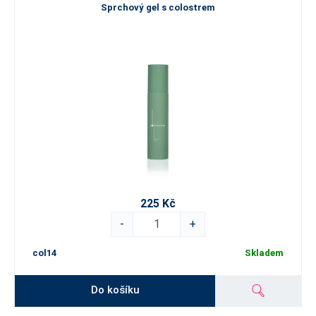
látek svrchní vrstvou pokožky.
Sprchový gel s colostrem
Účinky colostra jsou vědecky podložené a zahrnují nejen zlepšení
vzhledu pleti, ale
také podporu její obranyschopnosti. Antibakteriální a protizánětlivé
účinky colostra činí tyto produkty ideální kosmetikou pro citlivou
pleť, protože pomáhají zklidnit podráždění
a redukovat akné. Tvorba lipidického filmu na pokožce navíc
přispívá k efektu vyhlazení mimických vrásek.
Pravidelné používání kosmetiky z colostra je skvělým krokem k
dlouhodobému zlepšení kvality vaší pleti. Kombinace více produktů
z řady Colostrum+ vede ke znásobení jejich účinků a poskytuje tak
225 Kč
maximální benefit pro vaši pleť. Můžete tak očekávat nejen
-
+
viditelné zpevnění a hydrataci, ale také celkové zlepšení textury
pleti a její přirozený lesk.
col14
Skladem
Do košíku