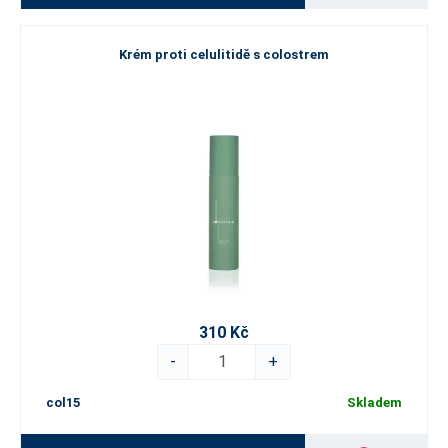
Krém proti celulitidě s colostrem
310 Kč
-
+
col15
Skladem