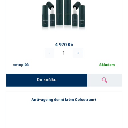
4 970 Kč
-
+
setcpl03
Skladem
Do košíku
Anti-ageing denní krém Colostrum+