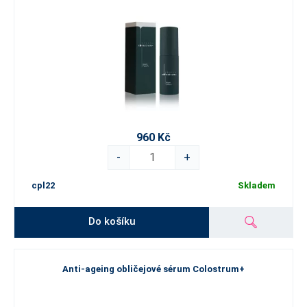
960 Kč
-
+
cpl22
Skladem
Do košíku
Anti-ageing obličejové sérum Colostrum+