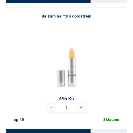
Balzám na rty s colostrem
495 Kč
-
+
cpl40
Skladem