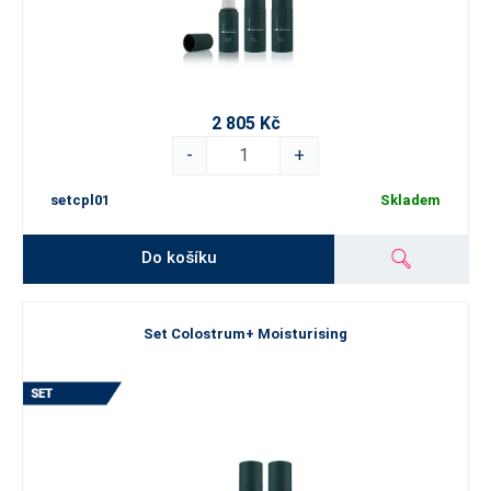
2 805 Kč
-
+
setcpl01
Skladem
Do košíku
Set Colostrum+ Moisturising