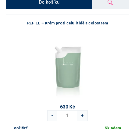
Do košíku
REFILL – Krém proti celulitidě s colostrem
630 Kč
-
+
col15rf
Skladem