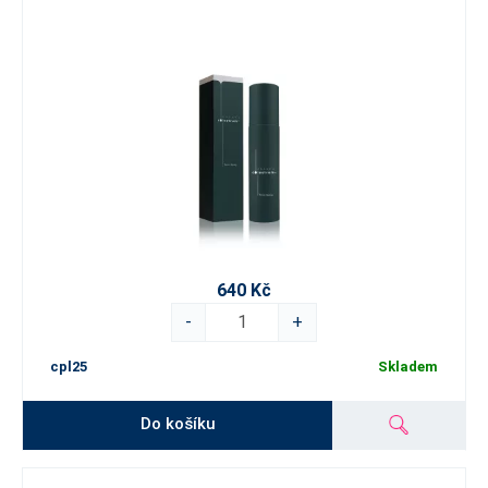
640 Kč
-
+
cpl25
Skladem
Do košíku