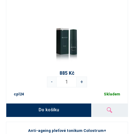
885 Kč
-
+
cpl24
Skladem
Do košíku
Anti-ageing pleťové tonikum Colostrum+