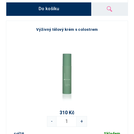
Do košíku
Výživný tělový krém s colostrem
310 Kč
-
+
col16
Skladem