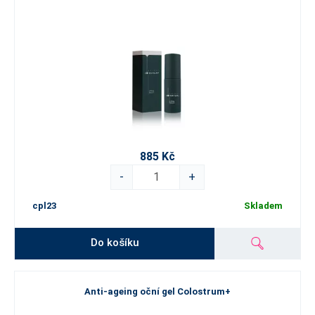
885 Kč
-
+
cpl23
Skladem
Do košíku
Anti-ageing oční gel Colostrum+