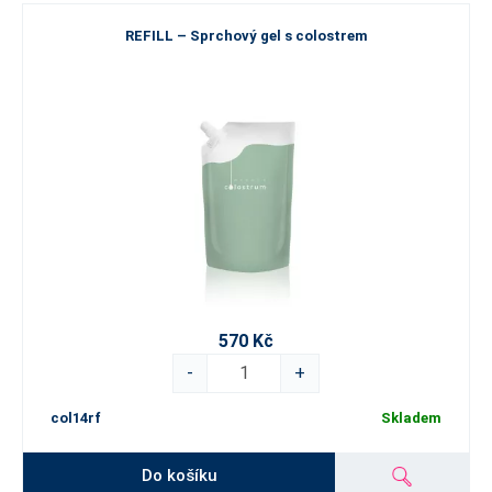
REFILL – Sprchový gel s colostrem
570 Kč
-
+
col14rf
Skladem
Do košíku