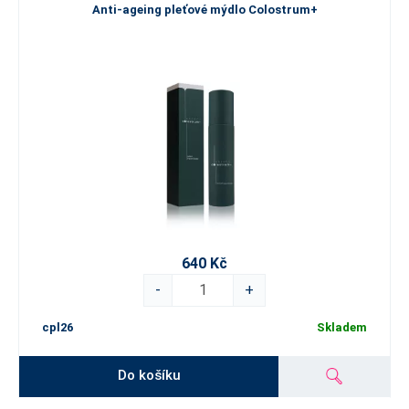
Anti-ageing pleťové mýdlo Colostrum+
640 Kč
-
+
cpl26
Skladem
Do košíku