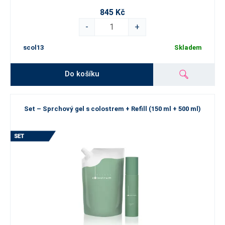
845 Kč
-
+
scol13
Skladem
Do košíku
Set – Sprchový gel s colostrem + Refill (150 ml + 500 ml)