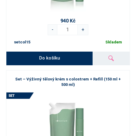
940 Kč
-
+
setcol15
Skladem
Do košíku
Set – Výživný tělový krém s colostrem + Refill (150 ml +
500 ml)