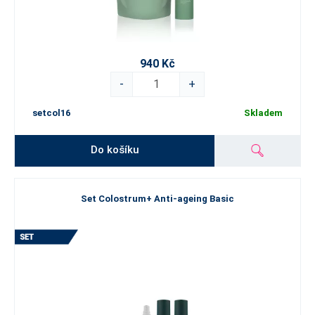
940 Kč
-
+
setcol16
Skladem
Do košíku
Set Colostrum+ Anti-ageing Basic