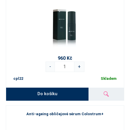
960 Kč
-
+
cpl22
Skladem
Do košíku
Anti-ageing obličejové sérum Colostrum+