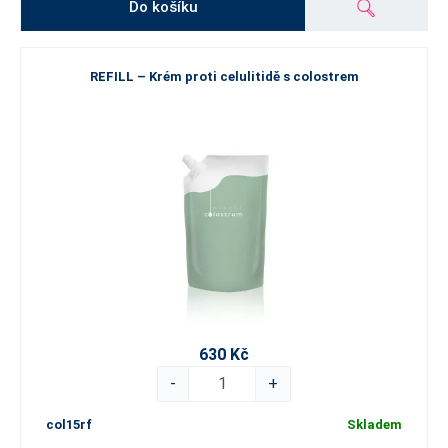
Do košíku
REFILL – Krém proti celulitidě s colostrem
630 Kč
-
+
col15rf
Skladem