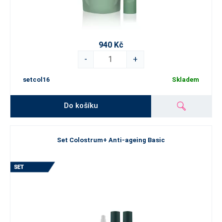
940 Kč
-
+
setcol16
Skladem
Do košíku
Set Colostrum+ Anti-ageing Basic