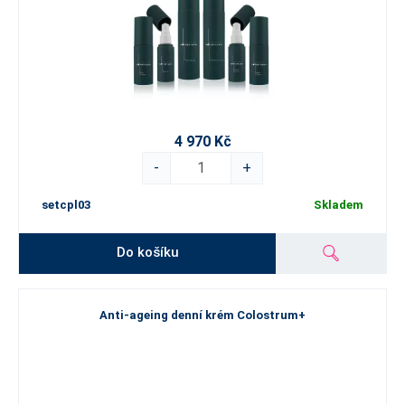
4 970 Kč
-
+
setcpl03
Skladem
Do košíku
Anti-ageing denní krém Colostrum+