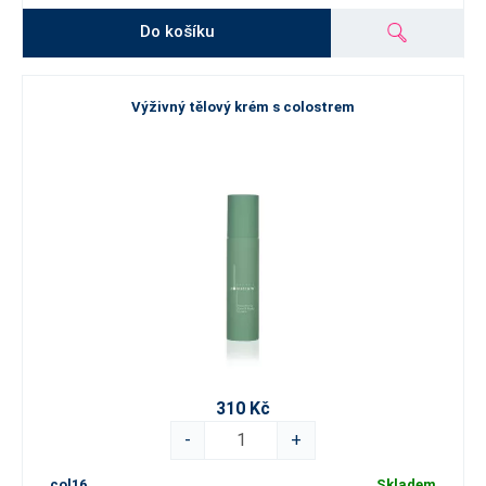
Do košíku
Výživný tělový krém s colostrem
310 Kč
-
+
col16
Skladem