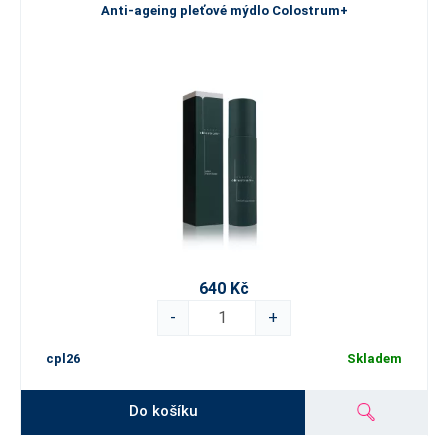
Anti-ageing pleťové mýdlo Colostrum+
640 Kč
-
+
cpl26
Skladem
Do košíku