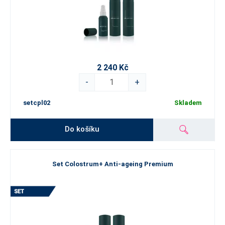
2 240 Kč
-
+
setcpl02
Skladem
Do košíku
Set Colostrum+ Anti-ageing Premium