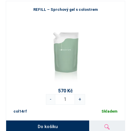
REFILL – Sprchový gel s colostrem
570 Kč
-
+
col14rf
Skladem
Do košíku