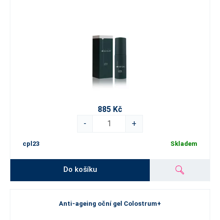
885 Kč
-
+
cpl23
Skladem
Do košíku
Anti-ageing oční gel Colostrum+