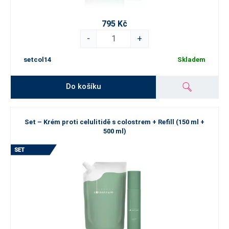
795 Kč
-
+
setcol14
Skladem
Do košíku
Set – Krém proti celulitidě s colostrem + Refill (150 ml +
500 ml)