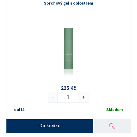
látek svrchní vrstvou pokožky.
Sprchový gel s colostrem
Účinky colostra jsou vědecky podložené a zahrnují nejen zlepšení
vzhledu pleti, ale
také podporu její obranyschopnosti. Antibakteriální a protizánětlivé
účinky colostra činí tyto produkty ideální kosmetikou pro citlivou
pleť, protože pomáhají zklidnit podráždění
a redukovat akné. Tvorba lipidického filmu na pokožce navíc
přispívá k efektu vyhlazení mimických vrásek.
Pravidelné používání kosmetiky z colostra je skvělým krokem k
dlouhodobému zlepšení kvality vaší pleti. Kombinace více produktů
z řady Colostrum+ vede ke znásobení jejich účinků a poskytuje tak
225 Kč
maximální benefit pro vaši pleť. Můžete tak očekávat nejen
-
+
viditelné zpevnění a hydrataci, ale také celkové zlepšení textury
pleti a její přirozený lesk.
col14
Skladem
Do košíku