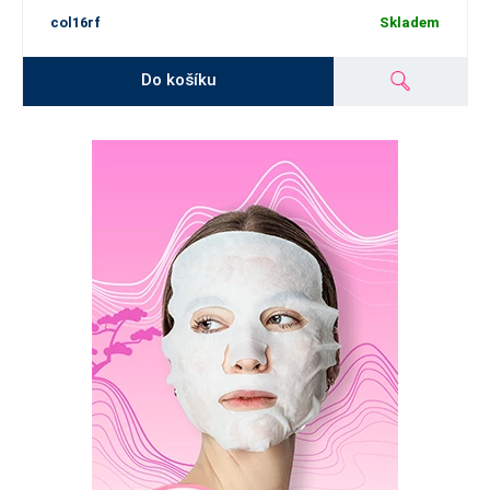
col16rf
Skladem
Do košíku