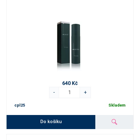
640 Kč
-
+
cpl25
Skladem
Do košíku