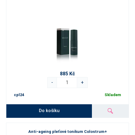
885 Kč
-
+
cpl24
Skladem
Do košíku
Anti-ageing pleťové tonikum Colostrum+