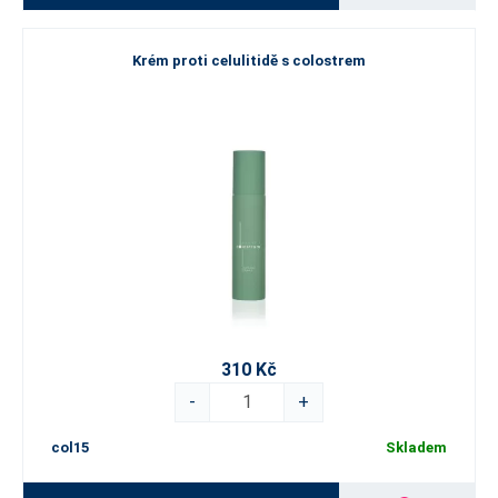
Krém proti celulitidě s colostrem
310 Kč
-
+
col15
Skladem