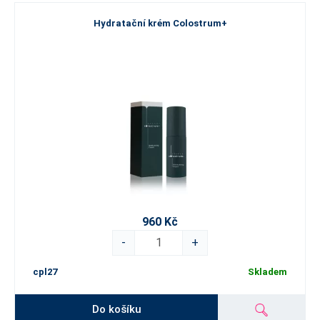
Hydratační krém Colostrum+
960 Kč
-
+
cpl27
Skladem
Do košíku