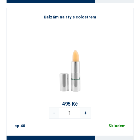
Balzám na rty s colostrem
495 Kč
-
+
cpl40
Skladem