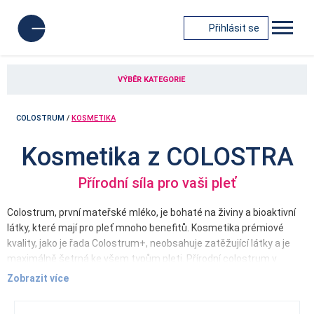
Přihlásit se
VÝBĚR KATEGORIE
COLOSTRUM
/
KOSMETIKA
Kosmetika z COLOSTRA
Přírodní síla pro vaši pleť
Colostrum, první mateřské mléko, je bohaté na živiny a bioaktivní
látky, které mají pro pleť mnoho benefitů. Kosmetika prémiové
kvality, jako je řada Colostrum+, neobsahuje zatěžující látky a je
maximálně šetrná ke všem typům pleti. Přírodní colostrum v
těchto produktech zajišťuje komplexní péči o pleť, dodává jí
Zobrazit více
potřebnou hydrataci a zpevňuje ji. Díky anti-aging účinkům
zpomaluje stárnutí kůže a výrazně zvyšuje prostupnost účinných