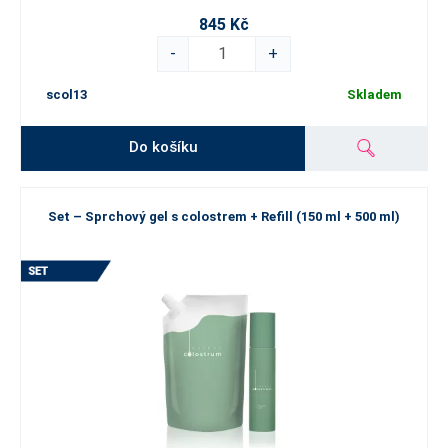
845 Kč
-
+
scol13
Skladem
Do košíku
Set – Sprchový gel s colostrem + Refill (150 ml + 500 ml)