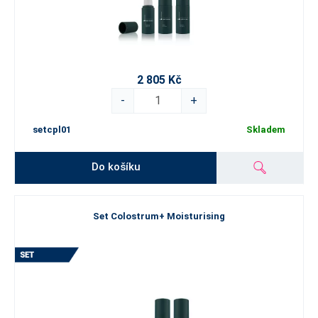
2 805 Kč
-
+
setcpl01
Skladem
Do košíku
Set Colostrum+ Moisturising