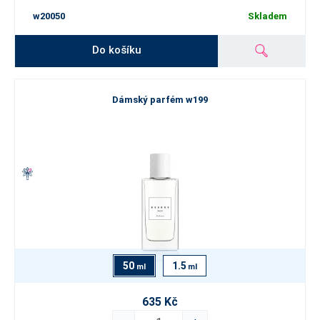
w20050
Skladem
Do košíku
Dámský parfém w199
50
1.5
ml
ml
635 Kč