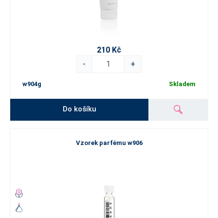
210 Kč
-
+
w904g
Skladem
Do košíku
Vzorek parfému w906