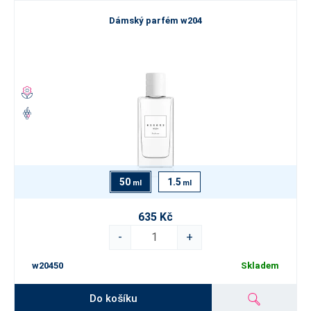
Dámský parfém w204
50
1.5
ml
ml
635 Kč
-
+
w20450
Skladem
Do košíku