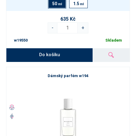
50
1.5
ml
ml
635 Kč
-
+
w19550
Skladem
Do košíku
Dámský parfém w194