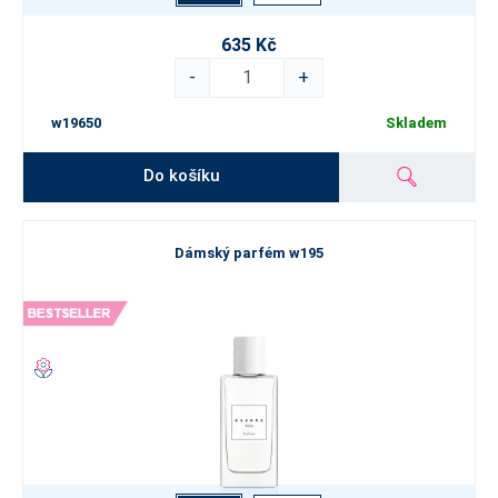
635 Kč
-
+
w19650
Skladem
Do košíku
Dámský parfém w195