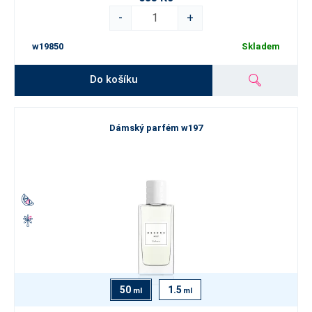
-
+
w19850
Skladem
Do košíku
Dámský parfém w197
50
1.5
ml
ml