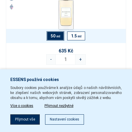
50
1.5
ml
ml
635 Kč
-
+
w19250
Skladem
ESSENS používá cookies
Do košíku
Soubory cookies používáme k analýze údajů o našich návštěvnících,
ke zlepšení našich webových stránek, zobrazení personalizovaného
obsahu a k tomu, abychom vám poskytli skvělý zážitek z webu.
Více o cookies
Přijmout nezbytné
Sprchový gel w192
Přijmout vše
Nastavení cookies