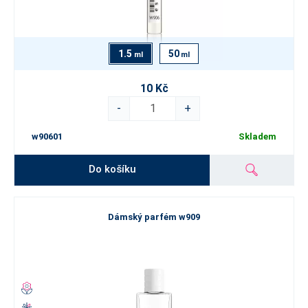
1.5
50
ml
ml
10 Kč
-
+
w90601
Skladem
Do košíku
Dámský parfém w909