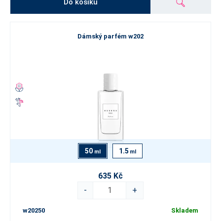
Do košíku
Dámský parfém w202
50
1.5
ml
ml
635 Kč
-
+
w20250
Skladem