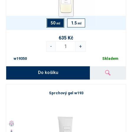
50
1.5
ml
ml
635 Kč
-
+
w19350
Skladem
Do košíku
Sprchový gel w193