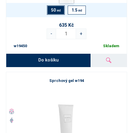
50
1.5
ml
ml
635 Kč
-
+
w19450
Skladem
Do košíku
Sprchový gel w194