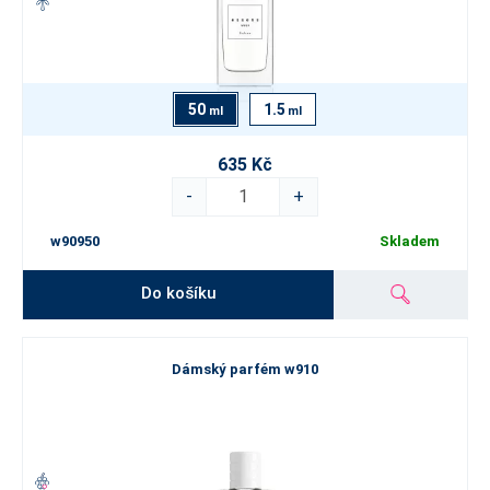
50
1.5
ml
ml
635 Kč
-
+
w90950
Skladem
Do košíku
Dámský parfém w910