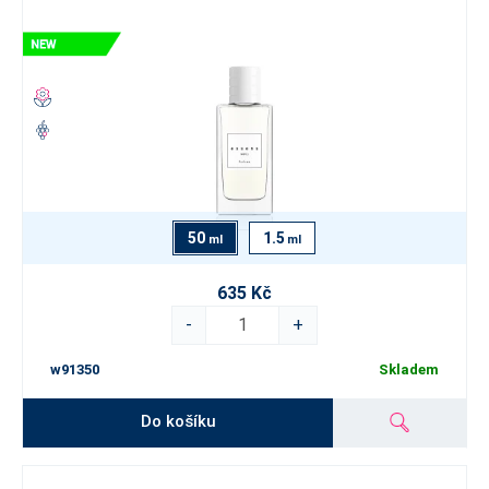
50
1.5
ml
ml
635 Kč
-
+
w91350
Skladem
Do košíku