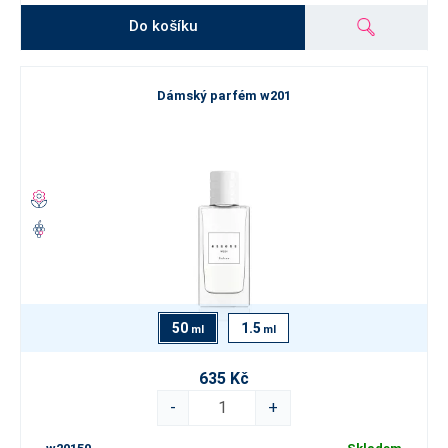
Do košíku
Dámský parfém w201
50
1.5
ml
ml
635 Kč
-
+