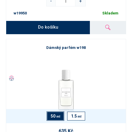
-
+
w19950
Skladem
Do košíku
Dámský parfém w198
50
1.5
ml
ml
635 Kč