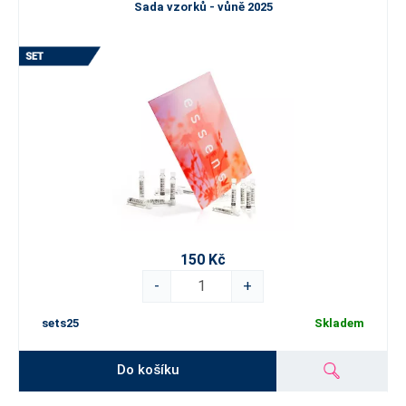
Sada vzorků - vůně 2025
150 Kč
-
+
sets25
Skladem
Do košíku