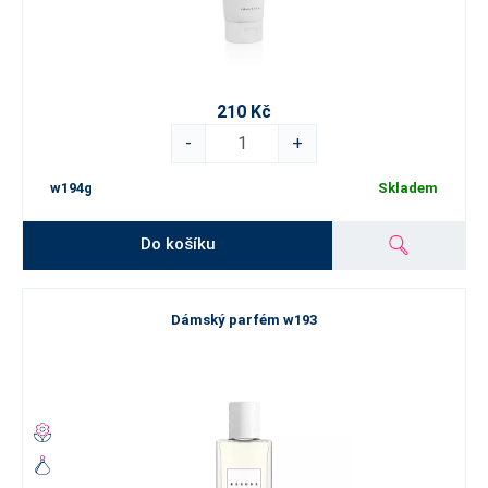
210 Kč
-
+
w194g
Skladem
Do košíku
Dámský parfém w193