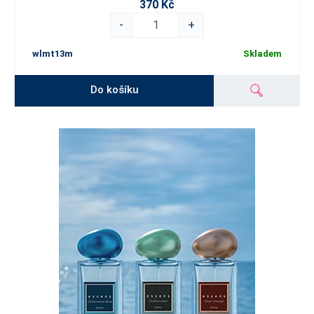
370 Kč
-
+
wlmt13m
Skladem
Do košíku