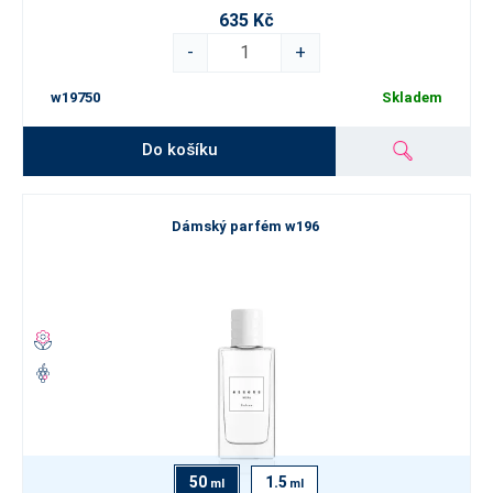
635 Kč
-
+
w19750
Skladem
Do košíku
Dámský parfém w196
50
1.5
ml
ml