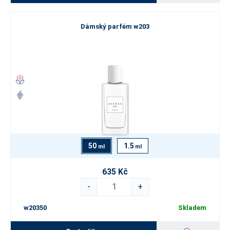
Dámský parfém w203
50
1.5
ml
ml
635 Kč
-
+
w20350
Skladem