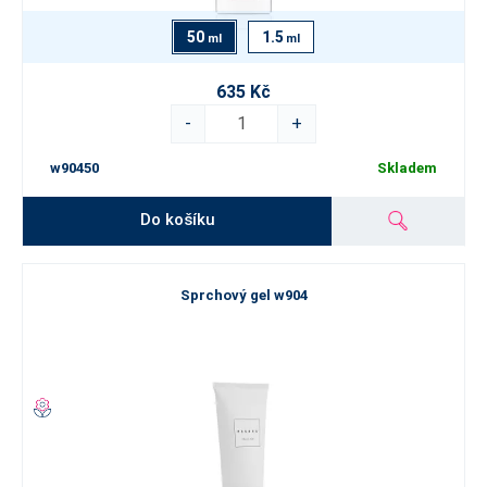
50
1.5
ml
ml
635 Kč
-
+
w90450
Skladem
Do košíku
Sprchový gel w904