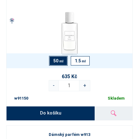
50
1.5
ml
ml
635 Kč
-
+
w91150
Skladem
Do košíku
Dámský parfém w913