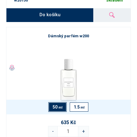
w20150
Skladem
Do košíku
Dámský parfém w200
50
1.5
ml
ml
635 Kč
-
+