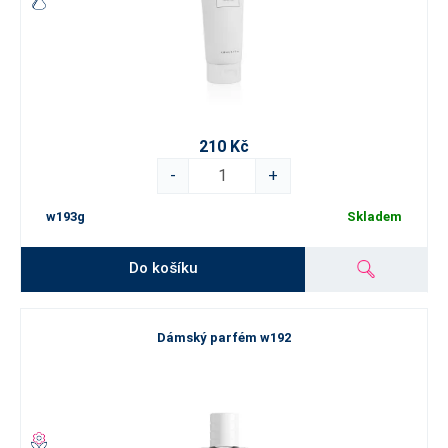
210 Kč
-
+
w193g
Skladem
Do košíku
Dámský parfém w192