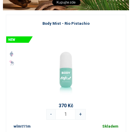
Body Mist - Rio Pistachio
370 Kč
-
+
wlmt11m
Skladem