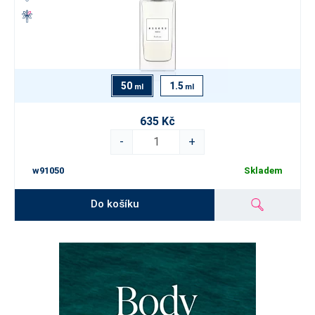
50
1.5
ml
ml
635 Kč
-
+
w91050
Skladem
Do košíku