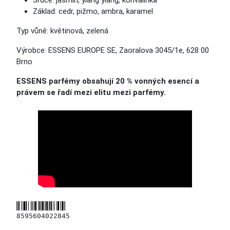
Srdce: jasmín, ylang ylang, konvalinka
Základ: cedr, pižmo, ambra, karamel
Typ vůně: květinová, zelená
Výrobce: ESSENS EUROPE SE, Zaoralova 3045/1e, 628 00
Brno
ESSENS parfémy obsahují 20 % vonných esencí a
právem se řadí mezi elitu mezi parfémy.
8595604022845