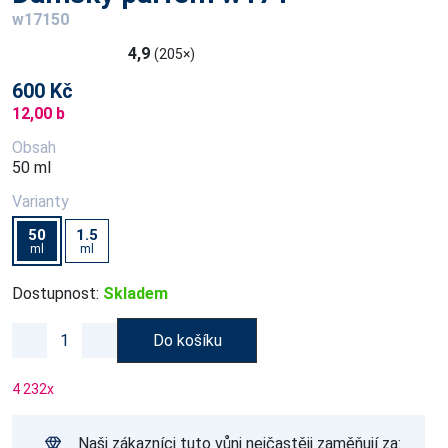
w17150
4,9
(205×)
600 Kč
12,00 b
Obsah
50 ml
Varianty
50
1.5
ml
ml
Dostupnost:
Skladem
Do košíku
4 232
x
Naši zákazníci tuto vůni nejčastěji zaměňují za: