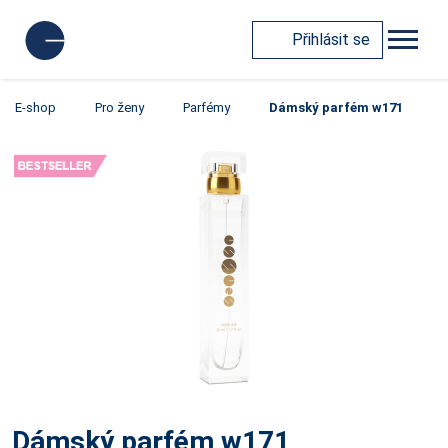
Přihlásit se
E-shop
Pro ženy
Parfémy
Dámský parfém w171
Dámský parfém w171