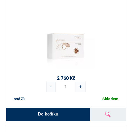
2 760 Kč
-
+
nsd73
Skladem
Do košíku