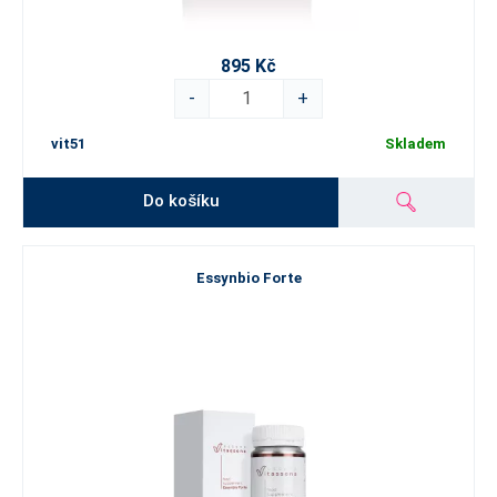
895 Kč
-
+
vit51
Skladem
Do košíku
Essynbio Forte