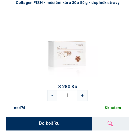
Collagen FISH - měsíční kúra 30 x 50 g - doplněk stravy
3 280 Kč
-
+
nsd74
Skladem
Do košíku