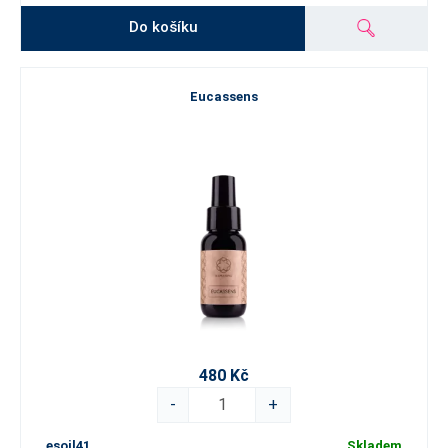
Do košíku
Eucassens
480 Kč
-
+
esoil41
Skladem