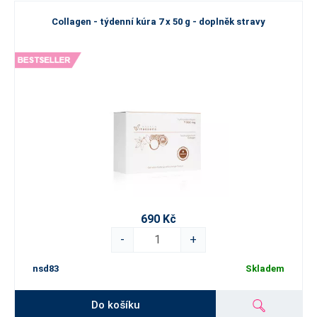
Collagen - týdenní kúra 7 x 50 g - doplněk stravy
690 Kč
-
+
nsd83
Skladem
Do košíku