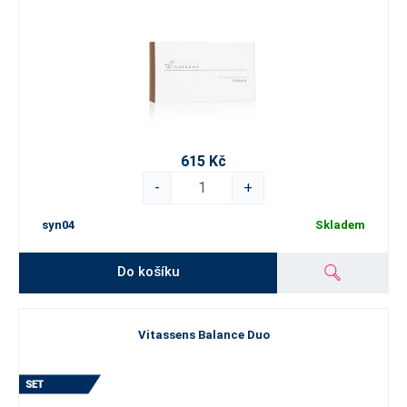
615 Kč
-
+
syn04
Skladem
Do košíku
Vitassens Balance Duo