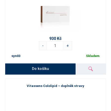
930 Kč
-
+
syn03
Skladem
Do košíku
Vitassens Cololipid – doplněk stravy