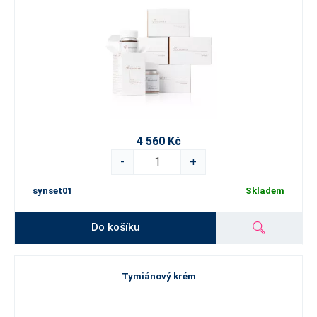
4 560 Kč
-
+
synset01
Skladem
Do košíku
Tymiánový krém