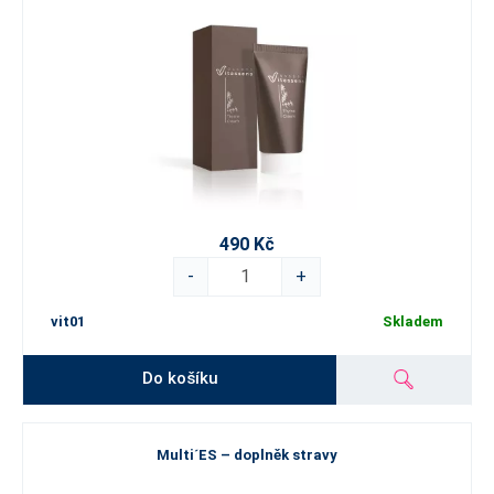
490 Kč
-
+
vit01
Skladem
Do košíku
Multi´ES – doplněk stravy