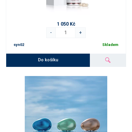
1 050 Kč
-
+
syn02
Skladem
Do košíku