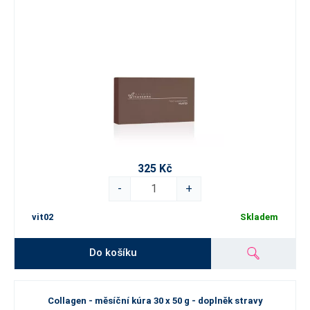
325 Kč
-
+
vit02
Skladem
Do košíku
Collagen - měsíční kúra 30 x 50 g - doplněk stravy