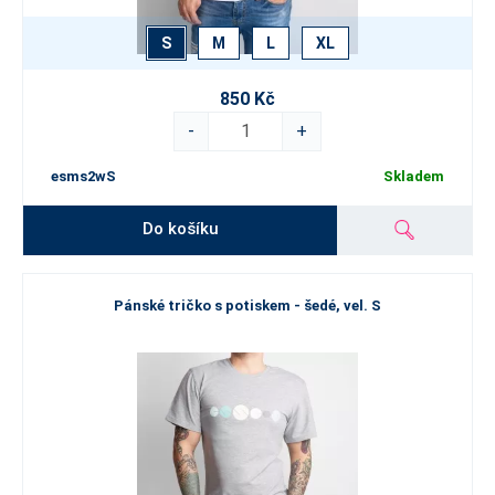
S
M
L
XL
850 Kč
-
+
esms2wS
Skladem
Do košíku
Pánské tričko s potiskem - šedé, vel. S