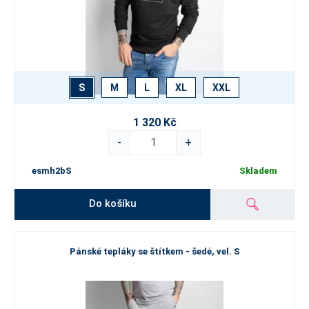
S
M
L
XL
XXL
1 320 Kč
-
+
esmh2bS
Skladem
Do košíku
Pánské tepláky se štítkem - šedé, vel. S