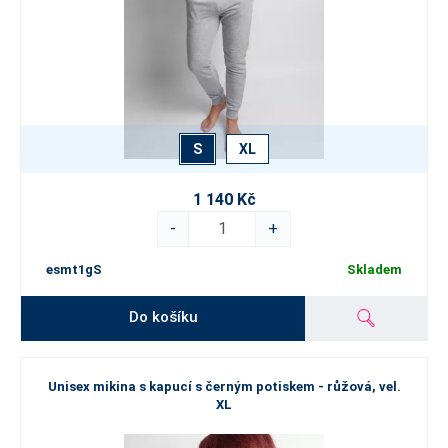
S
XL
1 140 Kč
-
+
esmt1gS
Skladem
Do košíku
Unisex mikina s kapucí s černým potiskem - růžová, vel.
XL