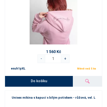
1 560 Kč
-
+
esuh1pXL
Méně než 5 ks
Do košíku
Unisex mikina s kapucí s bílým potiskem - růžová, vel. L