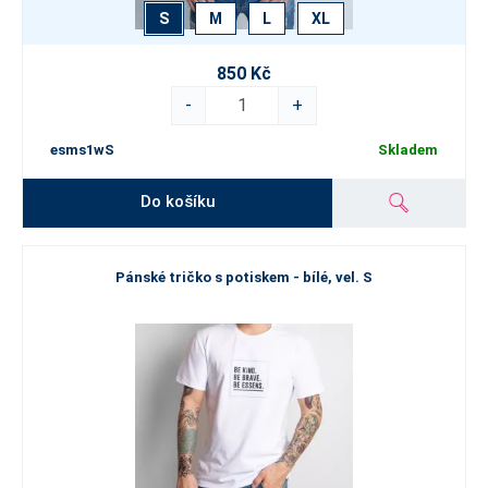
S
M
L
XL
850 Kč
-
+
esms1wS
Skladem
Do košíku
Pánské tričko s potiskem - bílé, vel. S