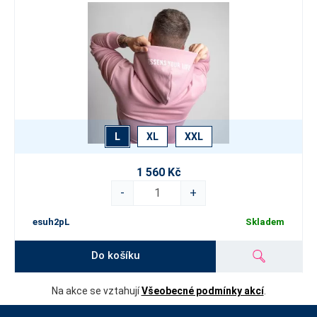
L
XL
XXL
1 560 Kč
-
+
esuh2pL
Skladem
Do košíku
Na akce se vztahují
Všeobecné podmínky akcí
.