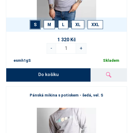
S
M
L
XL
XXL
1 320 Kč
-
+
esmh1gS
Skladem
Do košíku
Pánská mikina s potiskem - šedá, vel. S