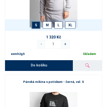
S
M
L
XL
1 320 Kč
-
+
esmh2gS
Skladem
Do košíku
Pánská mikina s potiskem - černá, vel. S