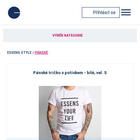
Přihlásit se
VÝBĚR KATEGORIE
ESSENS STYLE
/
PÁNSKÉ
Pánské tričko s potiskem - bílé, vel. S