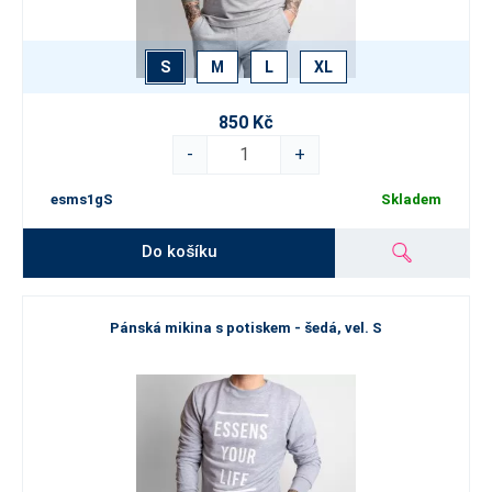
S
M
L
XL
850 Kč
-
+
esms1gS
Skladem
Do košíku
Pánská mikina s potiskem - šedá, vel. S