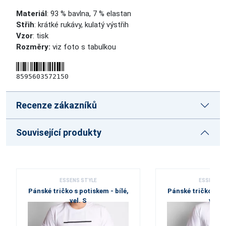
Materiál
: 93 % bavlna, 7 % elastan
Střih
: krátké rukávy, kulatý výstřih
Vzor
: tisk
Rozměry:
viz foto s tabulkou
8595603572150
Recenze zákazníků
Související produkty
ESSENS STYLE
ESSENS S
Pánské tričko s potiskem - bílé,
Pánské tričko s po
vel. S
vel. S