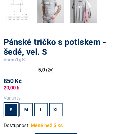
Pánské tričko s potiskem -
šedé, vel. S
esms1gS
5,0
(2×)
850 Kč
20,00 b
Varianty
S
M
L
XL
Dostupnost:
Méně než 5 ks