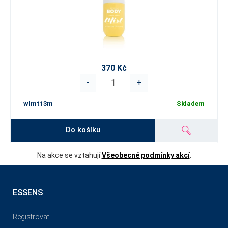
370 Kč
-
+
wlmt13m
Skladem
Do košíku
Na akce se vztahují
Všeobecné podmínky akcí
.
ESSENS
Registrovat