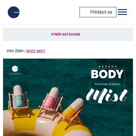
Přihlásit se
VÝBĚR KATEGORIE
PRO ŽENY
/
BODY MIST