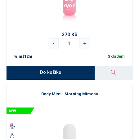
370 Kč
-
+
wlmt12m
Skladem
Do košíku
Body Mist - Morning Mimosa