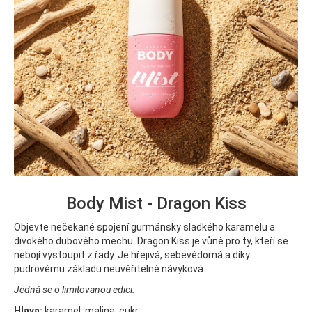
Body Mist - Dragon Kiss
Objevte nečekané spojení gurmánsky sladkého karamelu a
divokého dubového mechu. Dragon Kiss je vůně pro ty, kteří se
nebojí vystoupit z řady. Je hřejivá, sebevědomá a díky
pudrovému základu neuvěřitelně návyková.
Jedná se o limitovanou edici.
Hlava:
karamel, malina, cukr