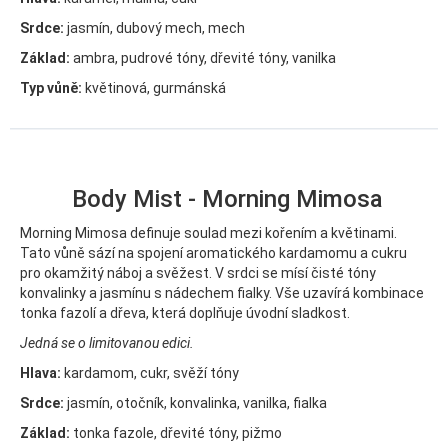
Srdce:
jasmín, dubový mech, mech
Základ:
ambra, pudrové tóny, dřevité tóny, vanilka
Typ vůně:
květinová, gurmánská
Body Mist - Morning Mimosa
Morning Mimosa definuje soulad mezi kořením a květinami.
Tato vůně sází na spojení aromatického kardamomu a cukru
pro okamžitý náboj a svěžest. V srdci se mísí čisté tóny
konvalinky a jasmínu s nádechem fialky. Vše uzavírá kombinace
tonka fazolí a dřeva, která doplňuje úvodní sladkost.
Jedná se o limitovanou edici.
Hlava:
kardamom, cukr, svěží tóny
Srdce:
jasmín, otočník, konvalinka, vanilka, fialka
Základ:
tonka fazole, dřevité tóny, pižmo