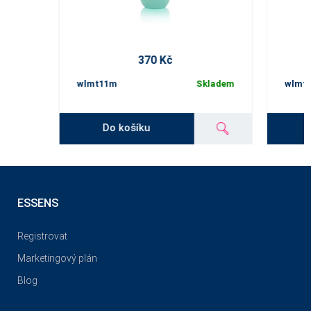
370 Kč
wlmt11m
Skladem
wlmt
Do košíku
ESSENS
Registrovat
Marketingový plán
Blog