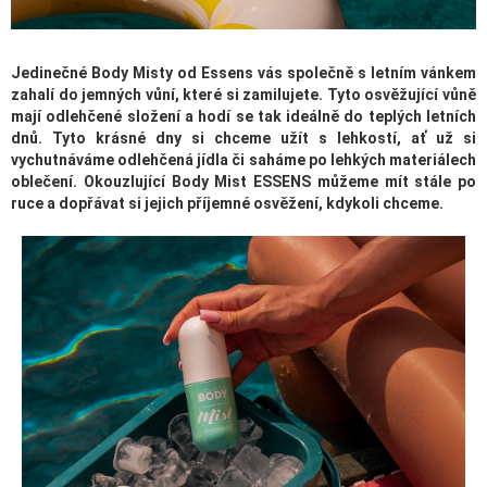
Jedinečné Body Misty od Essens vás společně s letním vánkem
zahalí do jemných vůní, které si zamilujete. Tyto osvěžující vůně
mají odlehčené složení a hodí se tak ideálně do teplých letních
dnů. Tyto krásné dny si chceme užít s lehkostí, ať už si
vychutnáváme odlehčená jídla či saháme po lehkých materiálech
oblečení. Okouzlující Body Mist ESSENS můžeme mít stále po
ruce a dopřávat si jejich příjemné osvěžení, kdykoli chceme.