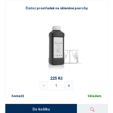
Čisticí prostředek na skleněné povrchy
225 Kč
-
+
home22
Skladem
Do košíku