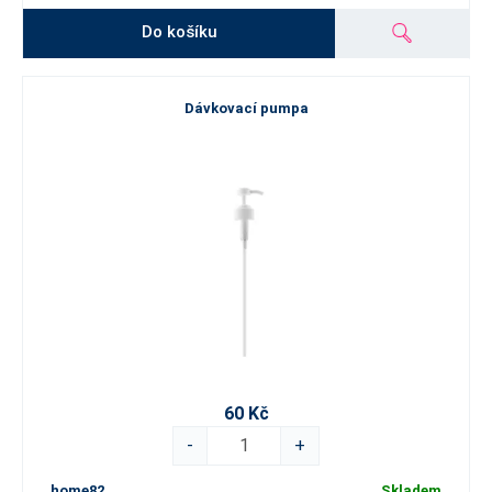
Do košíku
Dávkovací pumpa
60 Kč
-
+
home82
Skladem