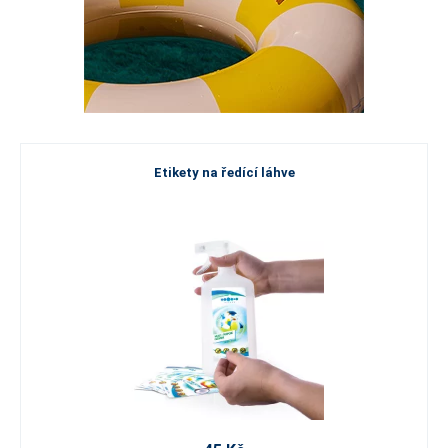
Etikety na ředící láhve