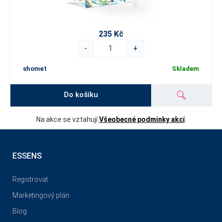
235 Kč
-
+
shome1
Skladem
Do košíku
Na akce se vztahují
Všeobecné podmínky akcí
.
ESSENS
Registrovat
Marketingový plán
Blog