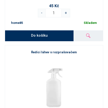
45 Kč
-
+
home85
Skladem
Do košíku
Ředící láhev s rozprašovačem