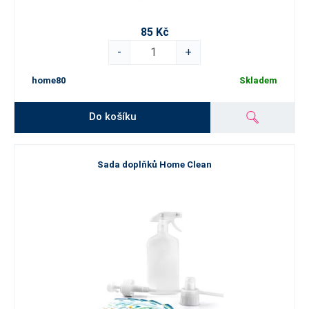
85 Kč
-
+
home80
Skladem
Do košíku
Sada doplňků Home Clean