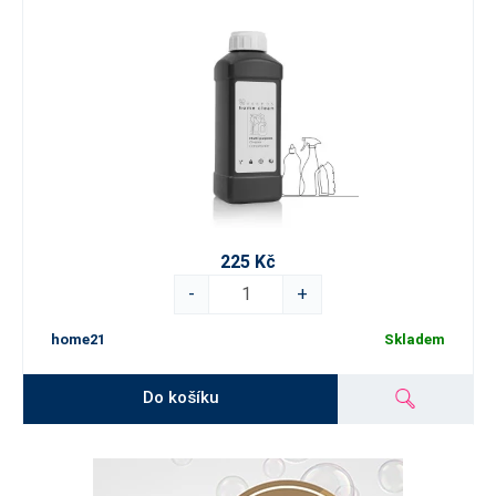
225 Kč
-
+
home21
Skladem
Do košíku