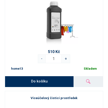
510 Kč
-
+
home13
Skladem
Do košíku
Víceúčelový čisticí prostředek