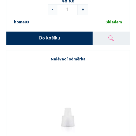
45 Kč
-
+
home83
Skladem
Do košíku
Nalévací odměrka