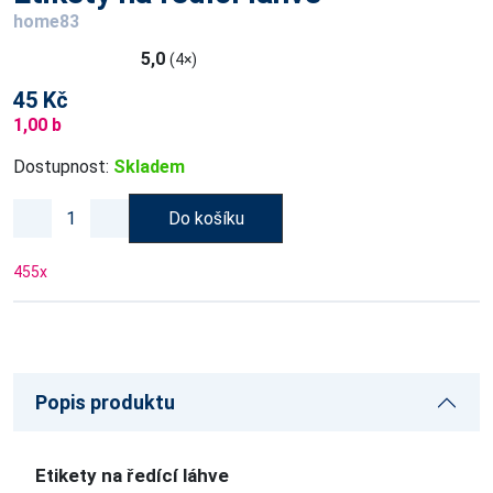
home83
5,0
(4×)
45 Kč
1,00 b
Dostupnost:
Skladem
Do košíku
455
x
Popis produktu
Etikety na ředící láhve