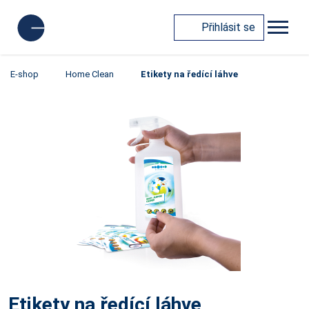
Přihlásit se
E-shop
Home Clean
Etikety na ředící láhve
Etikety na ředící láhve