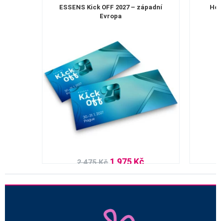
ESSENS Kick OFF 2027 – západní
Hom
Evropa
1 975 Kč
2 475 Kč