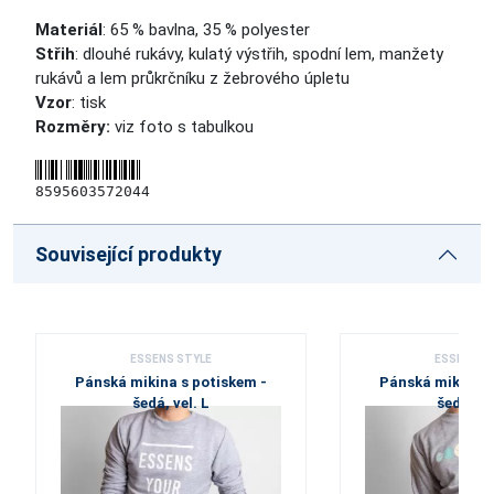
Materiál
: 65 % bavlna, 35 % polyester
Střih
: dlouhé rukávy, kulatý výstřih, spodní lem, manžety
rukávů a lem průkrčníku z žebrového úpletu
Vzor
: tisk
Rozměry:
viz foto s tabulkou
8595603572044
Související produkty
ESSENS STYLE
ESSENS S
Pánská mikina s potiskem -
Pánská mikina s
šedá, vel. L
šedá, ve