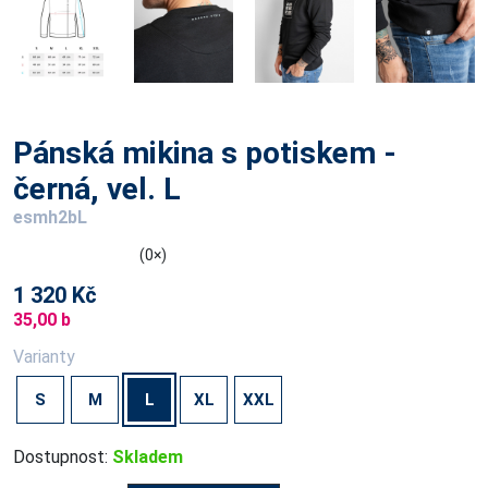
Pánská mikina s potiskem -
černá, vel. L
esmh2bL
(0×)
1 320 Kč
35,00 b
Varianty
S
M
L
XL
XXL
Dostupnost:
Skladem