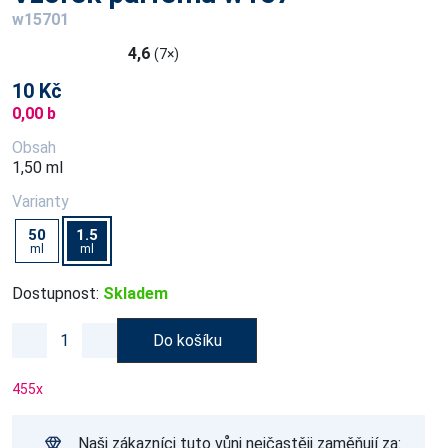
w15701
4,6
(7×)
10 Kč
0,00 b
Obsah
1,50 ml
Varianty
50
1.5
ml
ml
Dostupnost:
Skladem
Do košíku
455
x
Naši zákazníci tuto vůni nejčastěji zaměňují za: