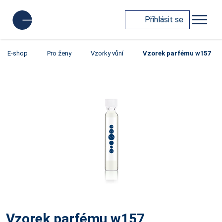
Přihlásit se
E-shop
Pro ženy
Vzorky vůní
Vzorek parfému w157
Vzorek parfému w157