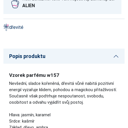
ALIEN
dřevité
Popis produktu
Vzorek parfému w157
Nevšední, sladce kořeněná, dřevitá vůně nabitá pozitivní
energií vyzařuje klidem, pohodou a magickou přitažlivostí.
Současně však podtrhuje nespoutanost, svobodu,
osobitost a odvahu vyjádřit svůj postoj.
Hlava: jasmín, karamel
Srdce: kašmír
Základ: dřevo, ambra