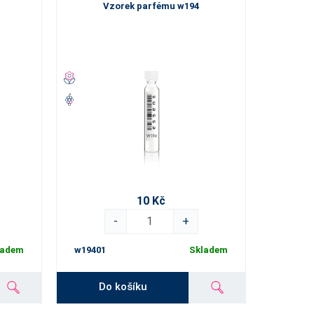
Vzorek parfému w194
10 Kč
-
+
ladem
w19401
Skladem
Do košíku