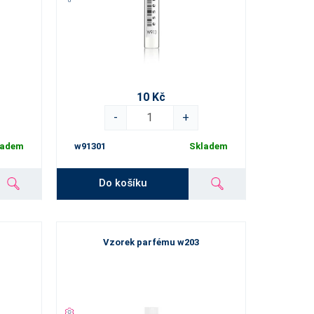
10 Kč
-
+
ladem
w91301
Skladem
Do košíku
Vzorek parfému w203