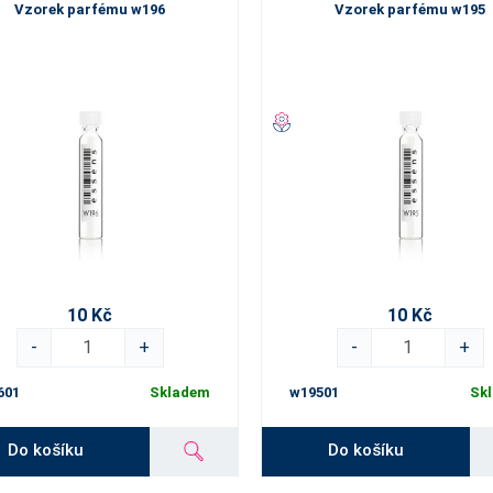
Vzorek parfému w196
Vzorek parfému w195
10 Kč
10 Kč
-
+
-
+
601
Skladem
w19501
Sk
Do košíku
Do košíku