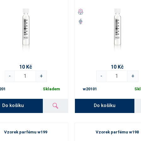
10 Kč
10 Kč
-
+
-
+
201
Skladem
w20101
Sk
Do košíku
Do košíku
Vzorek parfému w199
Vzorek parfému w198