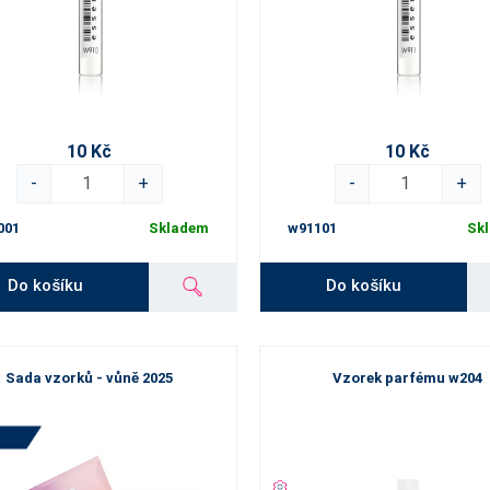
10 Kč
10 Kč
-
+
-
+
001
Skladem
w91101
Sk
Do košíku
Do košíku
Sada vzorků - vůně 2025
Vzorek parfému w204