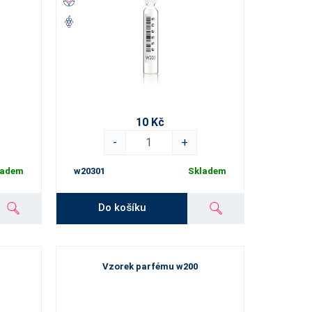
10 Kč
-
+
ladem
w20301
Skladem
Do košíku
Vzorek parfému w200