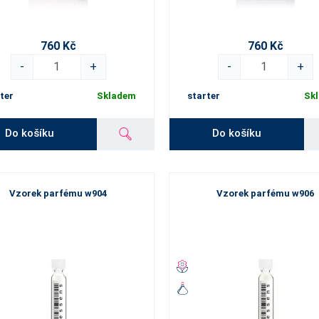
760 Kč
760 Kč
-
+
-
+
ter
Skladem
starter
Sk
Do košíku
Do košíku
Vzorek parfému w904
Vzorek parfému w906