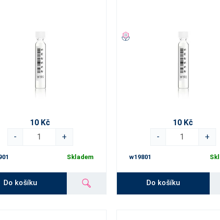
10 Kč
10 Kč
-
+
-
+
901
Skladem
w19801
Sk
Do košíku
Do košíku