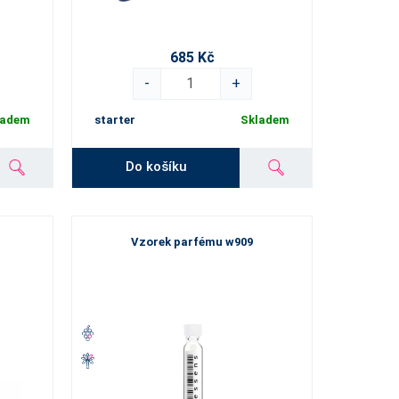
685 Kč
-
+
ladem
starter
Skladem
Do košíku
Vzorek parfému w909