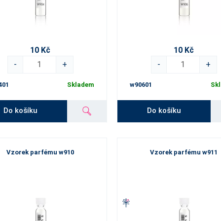
10 Kč
10 Kč
-
+
-
+
401
Skladem
w90601
Sk
Do košíku
Do košíku
Vzorek parfému w910
Vzorek parfému w911