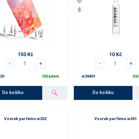
150 Kč
10 Kč
-
+
-
+
25
Skladem
w20401
Sk
Do košíku
Do košíku
Vzorek parfému w202
Vzorek parfému w201