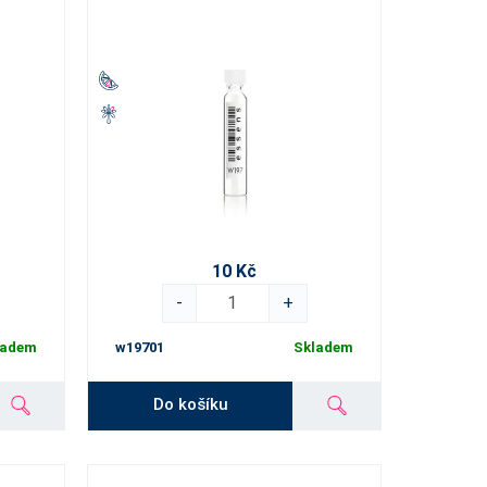
10 Kč
-
+
ladem
w19701
Skladem
Do košíku