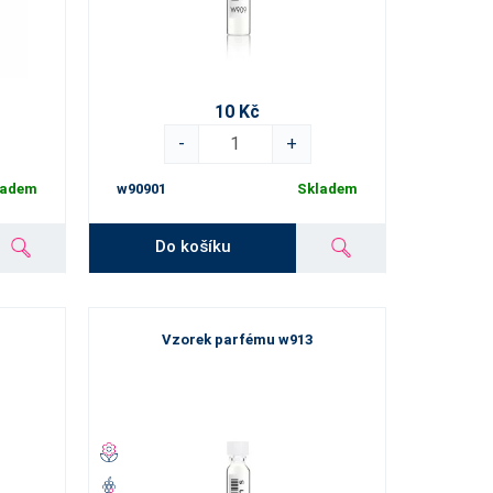
10 Kč
-
+
ladem
w90901
Skladem
Do košíku
Vzorek parfému w913