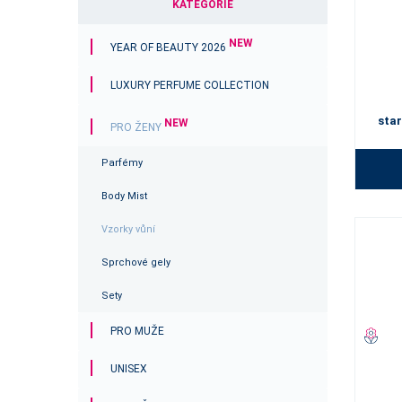
KATEGORIE
NEW
YEAR OF BEAUTY 2026
LUXURY PERFUME COLLECTION
star
NEW
PRO ŽENY
Parfémy
Body Mist
Vzorky vůní
Sprchové gely
Sety
PRO MUŽE
UNISEX