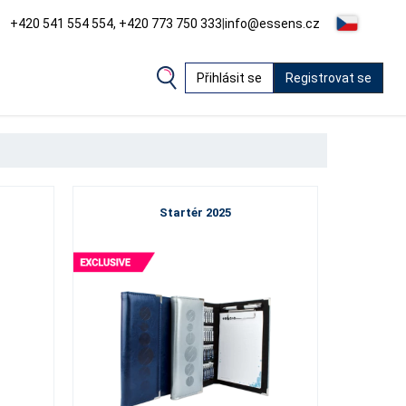
+420 541 554 554, +420 773 750 333
|
info@essens.cz
Přihlásit se
Registrovat se
Startér 2025