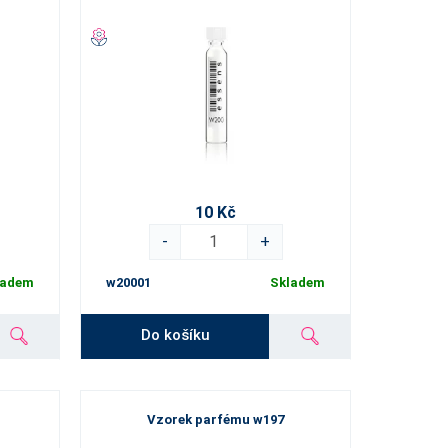
10 Kč
-
+
ladem
w20001
Skladem
Do košíku
Vzorek parfému w197