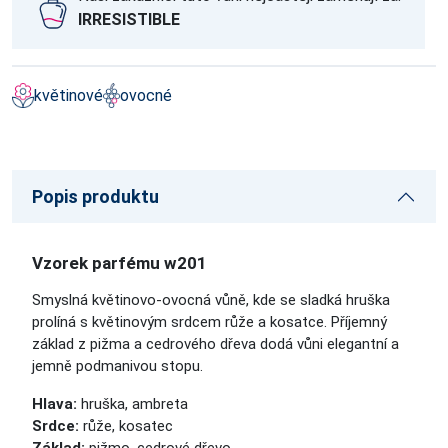
IRRESISTIBLE
květinové
ovocné
Popis produktu
Vzorek parfému w201
Smyslná květinovo-ovocná vůně, kde se sladká hruška
prolíná s květinovým srdcem růže a kosatce. Příjemný
základ z pižma a cedrového dřeva dodá vůni elegantní a
jemně podmanivou stopu.
Hlava:
hruška, ambreta
Srdce:
růže, kosatec