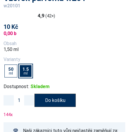
w20101
4,9
(42×)
10 Kč
0,00 b
Obsah
1,50 ml
Varianty
50
1.5
ml
ml
Dostupnost:
Skladem
Do košíku
144
x
Naši zákazníci tuto vůni nejčastěji zaměňují za: