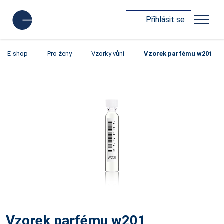
Přihlásit se
E-shop
Pro ženy
Vzorky vůní
Vzorek parfému w201
Vzorek parfému w201