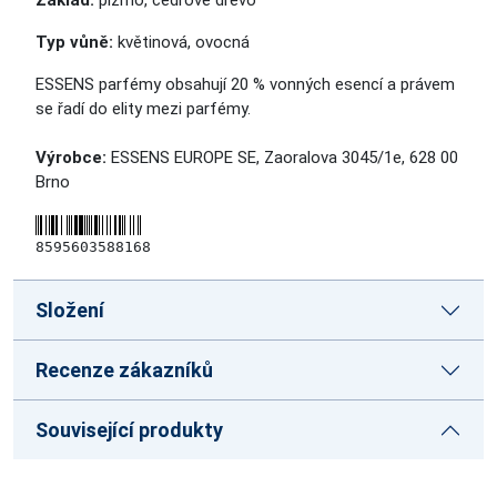
Základ:
pižmo, cedrové dřevo
Typ vůně:
květinová, ovocná
ESSENS parfémy obsahují 20 % vonných esencí a právem
se řadí
do elity
mezi parfémy.
Výrobce:
ESSENS EUROPE SE, Zaoralova 3045/1e, 628 00
Brno
8595603588168
Složení
Recenze zákazníků
Související produkty