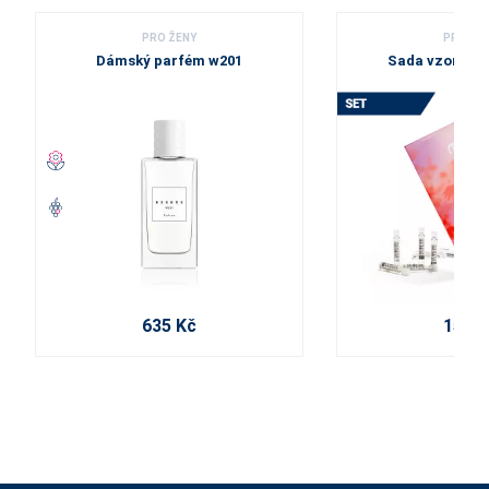
PRO ŽENY
PRO ŽE
Dámský parfém w201
Sada vzorků - 
635 Kč
150 K