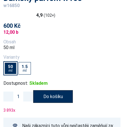
w16850
4,9
(102×)
600 Kč
12,00 b
Obsah
50 ml
Varianty
50
1.5
ml
ml
Dostupnost:
Skladem
Do košíku
3 893
x
Naši zákazníci tuto vůni nejčastěji zaměňují za: