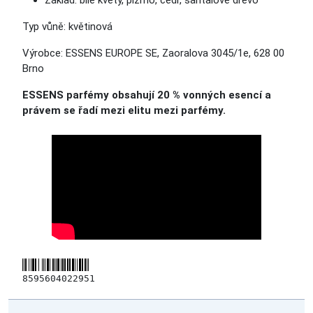
Základ: bílé květy, pižmo, cedr, santalové dřevo
Typ vůně: květinová
Výrobce: ESSENS EUROPE SE, Zaoralova 3045/1e, 628 00
Brno
ESSENS parfémy obsahují 20 % vonných esencí a
právem se řadí mezi elitu mezi parfémy.
8595604022951