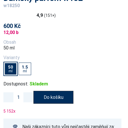
w18250
4,9
(151×)
600 Kč
12,00 b
Obsah
50 ml
Varianty
50
1.5
ml
ml
Dostupnost:
Skladem
Do košíku
5 152
x
Naši zákazníci tuto vůni nejčastěji zaměňují za: