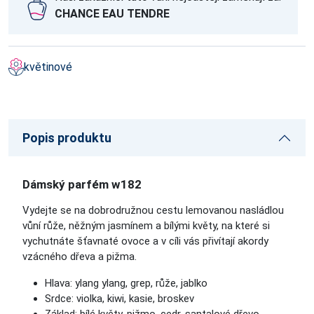
CHANCE EAU TENDRE
květinové
Popis produktu
Dámský parfém w182
Vydejte se na dobrodružnou cestu lemovanou nasládlou
vůní růže, něžným jasmínem a bílými květy, na které si
vychutnáte šťavnaté ovoce a v cíli vás přivítají akordy
vzácného dřeva a pižma.
Hlava: ylang ylang, grep, růže, jablko
Srdce: violka, kiwi, kasie, broskev