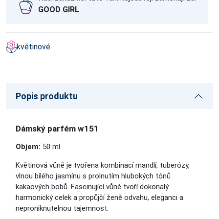
GOOD GIRL
květinové
Popis produktu
Dámský parfém w151
Objem:
50 ml
Květinová vůně je tvořena kombinací mandlí, tuberózy,
vlnou bílého jasmínu s prolnutím hlubokých tónů
kakaových bobů. Fascinující vůně tvoří dokonalý
harmonický celek a propůjčí ženě odvahu, eleganci a
neproniknutelnou tajemnost.