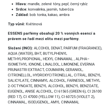
Hlava:
mandle, zelené tóny, pepř, černý rybíz
Srdce:
konvalinka, jasmín, tuberóza
Základ:
bob tonka, kakao, ambra
Typ vůně:
Květinová
ESSENS parfémy obsahují 20 % vonných esencí a
právem se řadí mezi elitu mezi parfémy.
Složení (INCI):
ALCOHOL DENAT, PARFUM (FRAGRANCE),
AQUA (WATER), BHT, BUTYLPHENYL
METHYLPROPIONAL, HEXYL CINNAMAL , ALPHA–
ISOMETHYL IONONE, LINALOOL, LIMONENE, EVERNIA
PRUNASTRI EXTRACT, COUMARIN, GERANIOL,
CITRONELLOL, HYDROXYCITRONELLAL, CITRAL, BENZYL
SALICYLATE, CINNAMYL ALCOHOL, FARNESOL, METHYL
2-OCTYNOATE, BENZYL ALCOHOL, BENZYL BENZOATE,
EUGENOL, ANISE ALCOHOL, CI 61565 (GREEN 6), CI 26100
(RED 17), CI 47000 (YELLOW 11), CI 60725 (VIOLET 2),
CINNAMAL, ISOEUGENOL, AMYL CINNAMAL