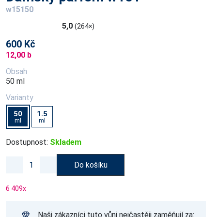
w15150
5,0
(264×)
600 Kč
12,00 b
Obsah
50 ml
Varianty
50
1.5
ml
ml
Dostupnost:
Skladem
Do košíku
6 409
x
Naši zákazníci tuto vůni nejčastěji zaměňují za: