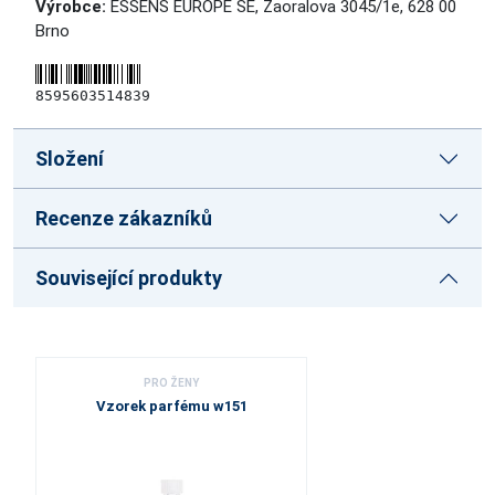
Výrobce:
ESSENS EUROPE SE, Zaoralova 3045/1e, 628 00
Brno
8595603514839
Složení
Recenze zákazníků
Související produkty
PRO ŽENY
Vzorek parfému w151