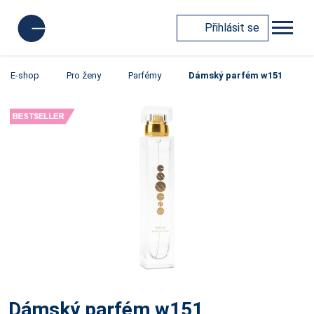
Přihlásit se
E-shop
Pro ženy
Parfémy
Dámský parfém w151
Dámský parfém w151