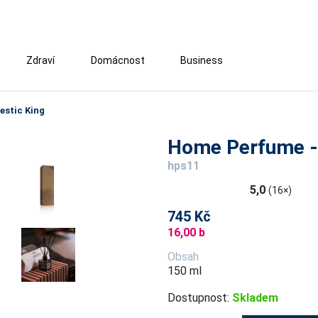
Zdraví
Domácnost
Business
estic King
Home Perfume - 
hps11
5,0
(16×)
745 Kč
16,00 b
Obsah
150 ml
Dostupnost:
Skladem