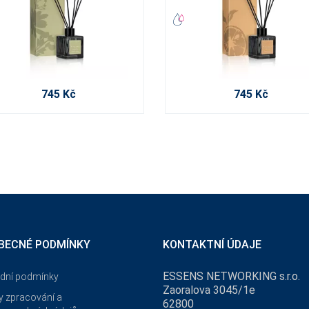
745 Kč
745 Kč
BECNÉ PODMÍNKY
KONTAKTNÍ ÚDAJE
ESSENS NETWORKING s.r.o.
dní podmínky
Zaoralova 3045/1e
 zpracování a
62800