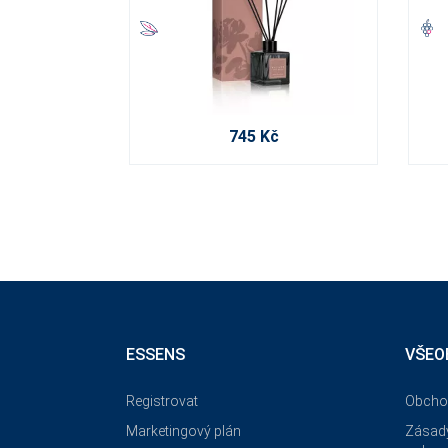
745 Kč
ESSENS
VŠEO
Registrovat
Obcho
Marketingový plán
Zásady