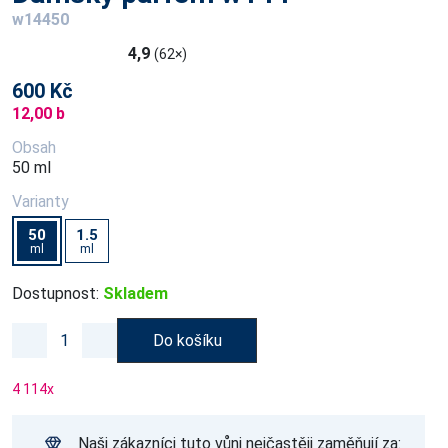
w14450
4,9
(62×)
600 Kč
12,00 b
Obsah
50 ml
Varianty
50
1.5
ml
ml
Dostupnost:
Skladem
Do košíku
4 114
x
Naši zákazníci tuto vůni nejčastěji zaměňují za: