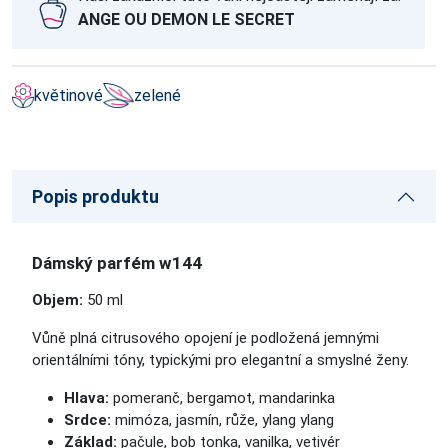
ANGE OU DEMON LE SECRET
květinové
zelené
Popis produktu
Dámský parfém w144
Objem:
50 ml
Vůně plná citrusového opojení je podložená jemnými
orientálními tóny, typickými pro elegantní a smyslné ženy.
Hlava:
pomeranč, bergamot, mandarinka
Srdce:
mimóza, jasmín, růže, ylang ylang
Základ:
pačule, bob tonka, vanilka, vetivér