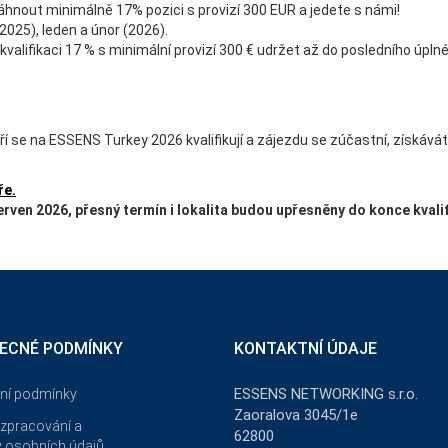
áhnout minimálně 17% pozici s provizí 300 EUR a jedete s námi!
(2025), leden a únor (2026).
é kvalifikaci 17 % s minimální provizí 300 € udržet až do posledního úp
eří se na ESSENS Turkey 2026 kvalifikují a zájezdu se zúčastní, získávát
ře.
rven 2026, přesný termín i lokalita budou upřesněny do konce kvali
ECNÉ PODMÍNKY
KONTAKTNÍ ÚDAJE
ESSENS NETWORKING s.r.o.
ní podmínky
Zaoralova 3045/1e
zpracování a
62800
 osobních údajů