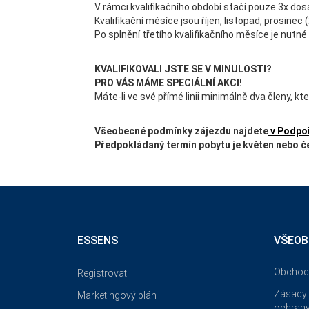
V rámci kvalifikačního období stačí pouze 3x dos
Kvalifikační měsíce jsou říjen, listopad, prosinec 
Po splnění třetího kvalifikačního měsíce je nutn
KVALIFIKOVALI JSTE SE V MINULOSTI?
PRO VÁS MÁME SPECIÁLNÍ AKCI!
Máte-li ve své přímé linii minimálně dva členy, kt
Všeobecné podmínky zájezdu najdete
v Podpo
Předpokládaný termín pobytu je květen nebo če
ESSENS
VŠEOB
Obchod
Registrovat
Zásady 
Marketingový plán
ochrany