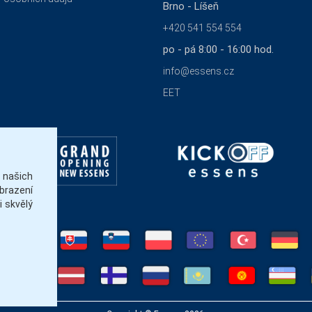
Brno - Líšeň
+420 541 554 554
po - pá 8:00 - 16:00 hod.
info@essens.cz
EET
našich
brazení
 skvělý