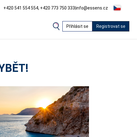
+420 541 554 554, +420 773 750 333
|
info@essens.cz
Přihlásit se
Registrovat se
YBĚT!