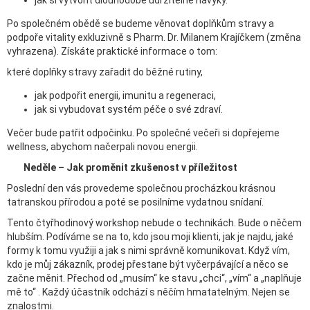
jak si vytvořit dlouhodobě udržitelné návyky.
Po společném obědě se budeme věnovat doplňkům stravy a
podpoře vitality exkluzivně s Pharm. Dr. Milanem Krajíčkem (změna
vyhrazena). Získáte praktické informace o tom:
které doplňky stravy zařadit do běžné rutiny,
jak podpořit energii, imunitu a regeneraci,
jak si vybudovat systém péče o své zdraví.
Večer bude patřit odpočinku. Po společné večeři si dopřejeme
wellness, abychom načerpali novou energii.
Neděle – Jak proměnit zkušenost v příležitost
Poslední den vás provedeme společnou procházkou krásnou
tatranskou přírodou a poté se posilníme vydatnou snídaní.
Tento čtyřhodinový workshop nebude o technikách. Bude o něčem
hlubším. Podíváme se na to, kdo jsou moji klienti, jak je najdu, jaké
formy k tomu využiji a jak s nimi správně komunikovat. Když vím,
kdo je můj zákazník, prodej přestane být vyčerpávající a něco se
začne měnit. Přechod od „musím“ ke stavu „chci“, „vím“ a „naplňuje
mě to“ . Každý účastník odchází s něčím hmatatelným. Nejen se
znalostmi.