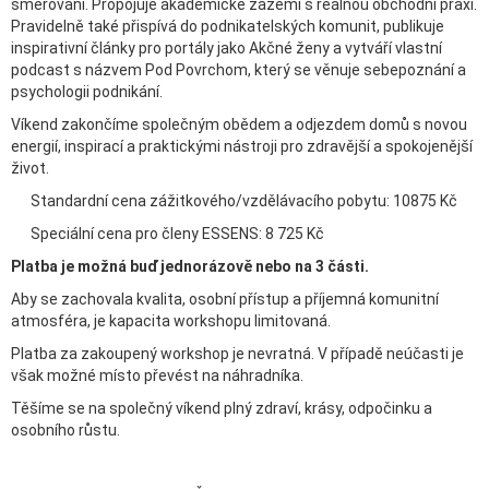
směřování. Propojuje akademické zázemí s reálnou obchodní praxí.
Pravidelně také přispívá do podnikatelských komunit, publikuje
inspirativní články pro portály jako Akčné ženy a vytváří vlastní
podcast s názvem Pod Povrchom, který se věnuje sebepoznání a
psychologii podnikání.
Víkend zakončíme společným obědem a odjezdem domů s novou
energií, inspirací a praktickými nástroji pro zdravější a spokojenější
život.
Standardní cena zážitkového/vzdělávacího pobytu: 10875 Kč
Speciální cena pro členy ESSENS: 8 725 Kč
Platba je možná buď jednorázově nebo na 3 části.
Aby se zachovala kvalita, osobní přístup a příjemná komunitní
atmosféra, je kapacita workshopu limitovaná.
Platba za zakoupený workshop je nevratná. V případě neúčasti je
však možné místo převést na náhradníka.
Těšíme se na společný víkend plný zdraví, krásy, odpočinku a
osobního růstu.