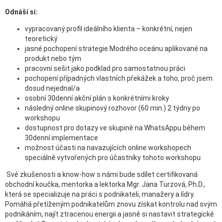
Odnáší si:
vypracovaný profil ideálního klienta – konkrétní, nejen
teoretický
jasné pochopení strategie Modrého oceánu aplikované na
produkt nebo tým
pracovní sešit jako podklad pro samostatnou práci
pochopení případných vlastních překážek a toho, proč jsem
dosud nejednal/a
osobní 30denní akční plán s konkrétními kroky
následný online skupinový rozhovor (60 min.) 2 týdny po
workshopu
dostupnost pro dotazy ve skupině na WhatsAppu během
30denní implementace
možnost účasti na navazujících online workshopech
speciálně vytvořených pro účastníky tohoto workshopu
Své zkušenosti a know-how s námi bude sdílet certifikovaná
obchodní koučka, mentorka a lektorka Mgr. Jana Turzová, Ph.D.,
která se specializuje na práci s podnikateli, manažery a lídry.
Pomáhá přetíženým podnikatelům znovu získat kontrolu nad svým
podnikáním, najít ztracenou energii a jasně si nastavit strategické