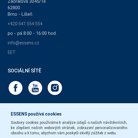
Zaoralova 3045/1e
62800
Brno - Líšeň
+420 541 554 554
po - pá 8:00 - 16:00 hod.
info@essens.cz
EET
SOCIÁLNÍ SÍTĚ
ESSENS používá cookies
Soubory cookies používáme k analýze údajů o našich návštěvnících,
ke zlepšení našich webových stránek, zobrazení personalizovaného
obsahu a k tomu, abychom vám poskytli skvělý zážitek z webu.