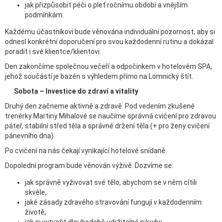
jak přizpůsobit péči o pleť ročnímu období a vnějším
podmínkám.
Každému účastníkovi bude věnována individuální pozornost, aby si
odnesl konkrétní doporučení pro svou každodenní rutinu a dokázal
poradit i své klientce/klientovi.
Den zakončíme společnou večeří a odpočinkem v hotelovém SPA,
jehož součástí je bazén s výhledem přímo na Lomnický štít.
Sobota – Investice do zdraví a vitality
Druhý den začneme aktivně a zdravě. Pod vedením zkušené
trenérky Martiny Mihalové se naučíme správná cvičení pro zdravou
páteř, stabilní střed těla a správné držení těla (+ pro ženy cvičení
pánevního dna).
Po cvičení na nás čekají vynikající hotelové snídaně.
Dopolední program bude věnován výživě. Dozvíme se:
jak správně vyživovat své tělo, abychom se v něm cítili
skvěle,
jaké zásady zdravého stravování fungují v každodenním
životě,