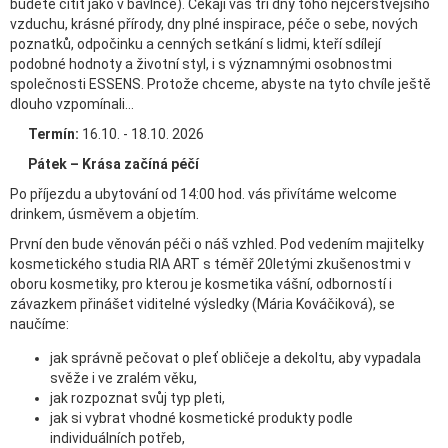
budete cítit jako v bavlnce). Čekají vás tři dny toho nejčerstvějšího
vzduchu, krásné přírody, dny plné inspirace, péče o sebe, nových
poznatků, odpočinku a cenných setkání s lidmi, kteří sdílejí
podobné hodnoty a životní styl, i s významnými osobnostmi
společnosti ESSENS. Protože chceme, abyste na tyto chvíle ještě
dlouho vzpomínali...
Termín:
16.10. - 18.10. 2026
Pátek – Krása začíná péčí
Po příjezdu a ubytování od 14:00 hod. vás přivítáme welcome
drinkem, úsměvem a objetím.
První den bude věnován péči o náš vzhled. Pod vedením majitelky
kosmetického studia RIA ART s téměř 20letými zkušenostmi v
oboru kosmetiky, pro kterou je kosmetika vášní, odborností i
závazkem přinášet viditelné výsledky (Mária Kováčiková), se
naučíme:
jak správně pečovat o pleť obličeje a dekoltu, aby vypadala
svěže i ve zralém věku,
jak rozpoznat svůj typ pleti,
jak si vybrat vhodné kosmetické produkty podle
individuálních potřeb,