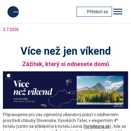
Přihlásit se
3.7.2026
Více než jen víkend
Zážitek, který si odnesete domů
Připravujeme pro vás výjimečný víkendový pobyt v nádherném
prostředí chlouby Slovenska, Vysokých Tater, v elegantním 4*
hotelu (zatím se přikláníme k hotelu Lesná (
hotellesna.sk
) , kde se