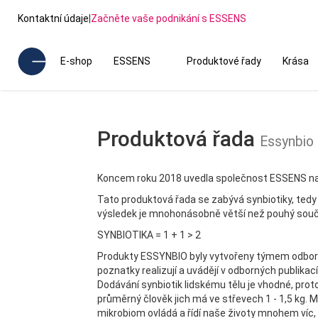
Kontaktní údaje
|
Začněte vaše podnikání s ESSENS
E-shop
ESSENS
Produktové řady
Krása
Produktová řada
Essynbio
Koncem roku 2018 uvedla společnost ESSENS na 
Tato produktová řada se zabývá synbiotiky, tedy 
výsledek je mnohonásobně větší než pouhý souče
SYNBIOTIKA = 1 + 1 > 2
Produkty ESSYNBIO byly vytvořeny týmem odborník
poznatky realizují a uvádějí v odborných publika
Dodávání synbiotik lidskému tělu je vhodné, prot
průměrný člověk jich má ve střevech 1 - 1,5 kg. 
mikrobiom ovládá a řídí naše životy mnohem víc, 