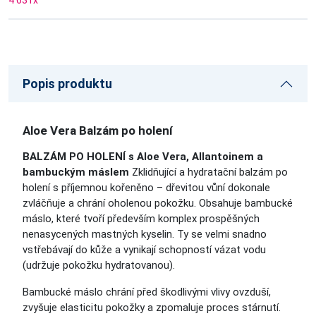
4 631
x
Popis produktu
Aloe Vera Balzám po holení
BALZÁM PO HOLENÍ s Aloe Vera, Allantoinem a
bambuckým máslem
Zklidňující a hydratační balzám po
holení s příjemnou kořeněno – dřevitou vůní dokonale
zvláčňuje a chrání oholenou pokožku. Obsahuje bambucké
máslo, které tvoří především komplex prospěšných
nenasycených mastných kyselin. Ty se velmi snadno
vstřebávají do kůže a vynikají schopností vázat vodu
(udržuje pokožku hydratovanou).
Bambucké máslo chrání před škodlivými vlivy ovzduší,
zvyšuje elasticitu pokožky a zpomaluje proces stárnutí.