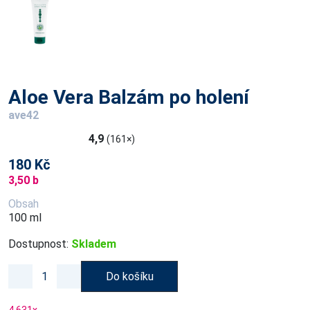
Aloe Vera Balzám po holení
ave42
4,9
(161×)
180 Kč
3,50 b
Obsah
100 ml
Dostupnost:
Skladem
Do košíku