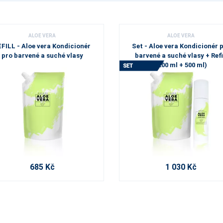
ALOE VERA
ALOE VERA
FILL - Aloe vera Kondicionér
Set - Aloe vera Kondicionér 
pro barvené a suché vlasy
barvené a suché vlasy + Refi
(200 ml + 500 ml)
685 Kč
1 030 Kč