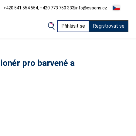
+420 541 554 554, +420 773 750 333
|
info@essens.cz
Přihlásit se
Registrovat se
ionér pro barvené a