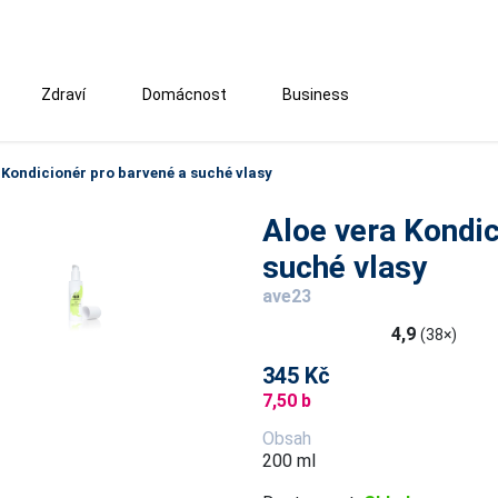
Zdraví
Domácnost
Business
 Kondicionér pro barvené a suché vlasy
Aloe vera Kondic
suché vlasy
ave23
4,9
(38×)
345 Kč
7,50 b
Obsah
200 ml