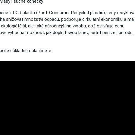
vlasy i suché konečky.
bené z PCR plastu (Post-Consumer Recycled plastic), tedy recyklova
á snižovat množství odpadu, podporuje cirkulární ekonomiku a má n
ekologičtější, ale také náročnější na výrobu, což ovlivňuje cenu.
vě výhodná možnost, jak doplnit svou láhev, šetřit peníze i přírodu.
 poté důkladně opláchněte.