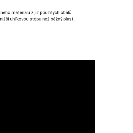
ného materiálu z již použitých obalů.
ižší uhlíkovou stopu než běžný plast.