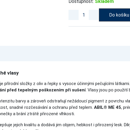
Dostupnost:
Skladem
Do košíku
hé vlasy
e přírodní složky z oliv a řepky s vysoce účinnými pečujícími látkami
ání před tepelným poškozením při sušení
. Vlasy jsou po použití 
 intenzitu barvy a zároveň odstraňují nežádoucí pigment z povrchu v
kost, snadné rozčesávání a ochranu před teplem.
ABIL® ME 45
, pr
ečky a brání ztrátě přirozené vlhkosti.
lepšuje jejich kvalitu a dodává jim objem, hebkost i přirozený lesk.