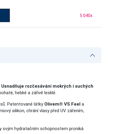
5 040
x
.
Usnadňuje rozčesávání mokrých i suchých
bohaté, hebké a zářivě lesklé.
lasů. Patentované látky
Olivem® VS Feel
a
émiový silikon, chrání vlasy před UV zářením,
 Díky svým hydratačním schopnostem proniká