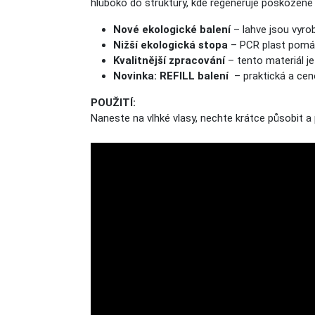
hluboko do struktury, kde regeneruje poškozené 
Nové ekologické balení
– lahve jsou vyro
Nižší ekologická stopa
– PCR plast pomáh
Kvalitnější zpracování
– tento materiál je 
Novinka: REFILL balení
– praktická a ceno
POUŽITÍ:
Naneste na vlhké vlasy, nechte krátce působit a