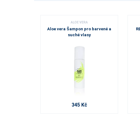
ALOE VERA
Aloe vera Šampon pro barvené a
RE
suché vlasy
345 Kč