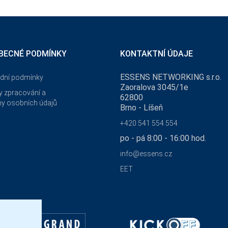
BECNÉ PODMÍNKY
KONTAKTNÍ ÚDAJE
ESSENS NETWORKING s.r.o.
dní podmínky
Zaoralova 3045/1e
 zpracování a
62800
y osobních údajů
Brno - Líšeň
+420 541 554 554
po - pá 8:00 - 16:00 hod.
info@essens.cz
EET