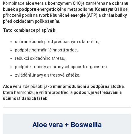
Kombinace
aloe vera s koenzymem Q10
je zaměřena na
ochranu
buněk a podporu energetického metabolismu
.
Koenzym Q10
se
přirozeně podílí na
tvorbě buněčné energie (ATP) a chrání buňky
před oxidačním poškozením
.
Tato kombinace přispívá k:
ochraně buněk před předčasným stárnutím,
podpoře normální činnosti srdce,
redukci oxidačního stresu,
podpoře imunity a obranyschopnosti organismu,
zvládání únavy a stresové zátěže.
Aloe vera
zde působí jako
imunomodulační a podpůrná složka
,
která harmonizuje vnitřní prostředí a
podporuje vstřebávání a
účinnost dalších látek
.
Aloe vera + Boswellia