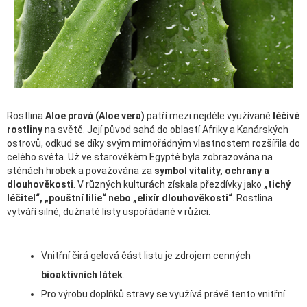
Rostlina
Aloe pravá (Aloe vera)
patří mezi nejdéle využívané
léčivé
rostliny
na světě. Její původ sahá do oblastí Afriky a Kanárských
ostrovů, odkud se díky svým mimořádným vlastnostem rozšířila do
celého světa. Už ve starověkém Egyptě byla zobrazována na
stěnách hrobek a považována za
symbol vitality, ochrany a
dlouhověkosti
. V různých kulturách získala přezdívky jako
„tichý
léčitel“, „pouštní lilie“ nebo „elixír dlouhověkosti“
. Rostlina
vytváří silné, dužnaté listy uspořádané v růžici.
Vnitřní čirá gelová část listu je zdrojem cenných
bioaktivních látek
.
Pro výrobu doplňků stravy se využívá právě tento vnitřní