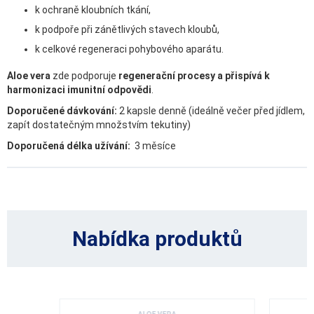
k ochraně kloubních tkání,
k podpoře při zánětlivých stavech kloubů,
k celkové regeneraci pohybového aparátu.
Aloe vera
zde podporuje
regenerační procesy a přispívá k
harmonizaci imunitní odpovědi
.
Doporučené dávkování:
2 kapsle denně (ideálně večer před jídlem,
zapít dostatečným množstvím tekutiny)
Doporučená délka užívání:
3 měsíce
Nabídka produktů