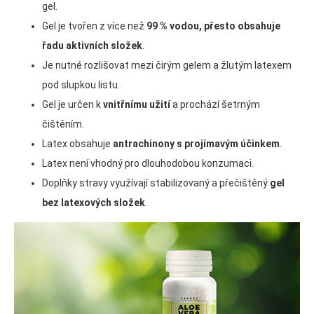
gel.
Gel je tvořen z více než
99 % vodou, přesto obsahuje
řadu aktivních složek
.
Je nutné rozlišovat mezi čirým gelem a žlutým latexem
pod slupkou listu.
Gel je určen k
vnitřnímu užití
a prochází šetrným
čištěním.
Latex obsahuje
antrachinony s projímavým účinkem
.
Latex není vhodný pro dlouhodobou konzumaci.
Doplňky stravy využívají stabilizovaný a přečištěný
gel
bez latexových složek
.