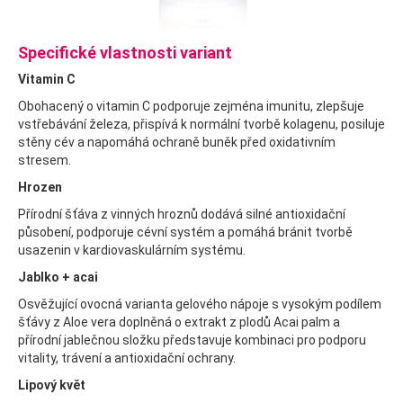
Specifické vlastnosti variant
Vitamin C
Obohacený o vitamin C podporuje zejména imunitu, zlepšuje
vstřebávání železa, přispívá k normální tvorbě kolagenu, posiluje
stěny cév a napomáhá ochraně buněk před oxidativním
stresem.
Hrozen
Přírodní šťáva z vinných hroznů dodává silné antioxidační
působení, podporuje cévní systém a pomáhá bránit tvorbě
usazenin v kardiovaskulárním systému.
Jablko + acai
Osvěžující ovocná varianta gelového nápoje s vysokým podílem
šťávy z Aloe vera doplněná o extrakt z plodů Acai palm a
přírodní jablečnou složku představuje kombinaci pro podporu
vitality, trávení a antioxidační ochrany.
Lipový květ