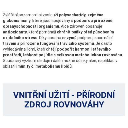
Zvláštní pozornost si zaslouží
polysacharidy, zejména
glukomannany
, které jsou spojovány s
podporou přirozené
obranyschopnosti organismu
. Aloe zároveň obsahuje
antioxidanty
, které pomáhají
chránit buňky před působením
oxidačního stresu
. Díky obsahu
enzymů
podporuje normální
trávení a přirozené fungování trávicího systému
. Je často
vyhledávána lidmi, kteří chtějí
podpořit harmonii střevního
prostředí, lehkost po jídle a celkovou metabolickou rovnováhu
.
Současný výzkum sleduje i další možné účinky aloe, například v
oblasti
imunity či metabolismu lipidů
.
VNITŘNÍ UŽITÍ - PŘÍRODNÍ
ZDROJ ROVNOVÁHY