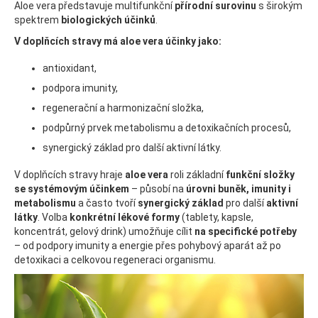
Aloe vera představuje multifunkční
přírodní surovinu
s širokým
spektrem
biologických účinků
.
V doplňcích stravy má aloe vera účinky jako:
antioxidant,
podpora imunity,
regenerační a harmonizační složka,
podpůrný prvek metabolismu a detoxikačních procesů,
synergický základ pro další aktivní látky.
V doplňcích stravy hraje
aloe vera
roli základní
funkční složky
se systémovým účinkem
– působí na
úrovni buněk, imunity i
metabolismu
a často tvoří
synergický základ
pro další
aktivní
látky
. Volba
konkrétní lékové formy
(tablety, kapsle,
koncentrát, gelový drink) umožňuje cílit
na specifické potřeby
– od podpory imunity a energie přes pohybový aparát až po
detoxikaci a celkovou regeneraci organismu.