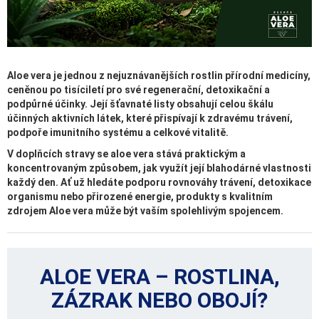
Aloe vera je jednou z nejuznávanějších rostlin přírodní medicíny,
ceněnou po tisíciletí pro své regenerační, detoxikační a
podpůrné účinky. Její šťavnaté listy obsahují celou škálu
účinných aktivních látek, které přispívají k zdravému trávení,
podpoře imunitního systému a celkové vitalitě.
V doplňcích stravy se aloe vera stává praktickým a
koncentrovaným způsobem, jak využít její blahodárné vlastnosti
každý den. Ať už hledáte podporu rovnováhy trávení, detoxikace
organismu nebo přirozené energie, produkty s kvalitním
zdrojem Aloe vera může být vaším spolehlivým spojencem.
ALOE VERA – ROSTLINA,
ZÁZRAK NEBO OBOJÍ?