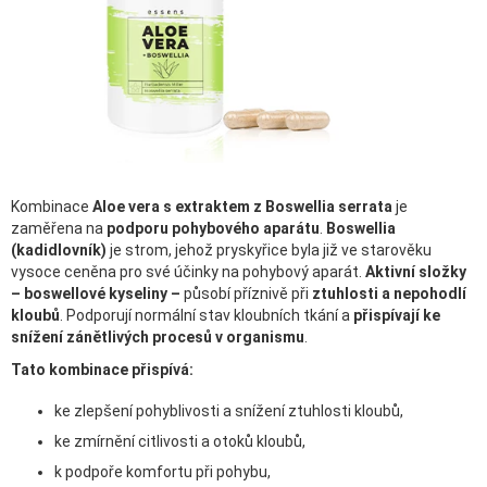
Kombinace
Aloe vera s extraktem z Boswellia serrata
je
zaměřena na
podporu pohybového aparátu
.
Boswellia
(kadidlovník)
je strom, jehož pryskyřice byla již ve starověku
vysoce ceněna pro své účinky na pohybový aparát.
Aktivní složky
– boswellové kyseliny –
působí příznivě při
ztuhlosti a nepohodlí
kloubů
. Podporují normální stav kloubních tkání a
přispívají ke
snížení zánětlivých procesů v organismu
.
Tato kombinace přispívá:
ke zlepšení pohyblivosti a snížení ztuhlosti kloubů,
ke zmírnění citlivosti a otoků kloubů,
k podpoře komfortu při pohybu,