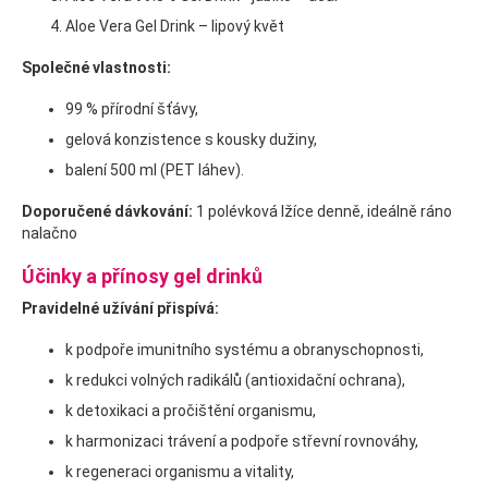
Aloe Vera Gel Drink – lipový květ
Společné vlastnosti:
99 % přírodní šťávy,
gelová konzistence s kousky dužiny,
balení 500 ml (PET láhev).
Doporučené dávkování:
1 polévková lžíce denně, ideálně ráno
nalačno
Účinky a přínosy gel drinků
Pravidelné užívání přispívá:
k podpoře imunitního systému a obranyschopnosti,
k redukci volných radikálů (antioxidační ochrana),
k detoxikaci a pročištění organismu,
k harmonizaci trávení a podpoře střevní rovnováhy,
k regeneraci organismu a vitality,