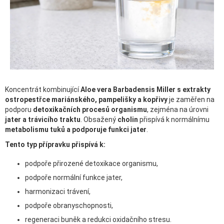
Koncentrát kombinující
Aloe vera Barbadensis Miller s extrakty
ostropestřce mariánského, pampelišky a kopřivy
je zaměřen na
podporu
detoxikačních procesů organismu
, zejména na úrovni
jater a trávicího traktu
. Obsažený
cholin
přispívá k normálnímu
metabolismu tuků a podporuje funkci jater
.
Tento typ přípravku přispívá k:
podpoře přirozené detoxikace organismu,
podpoře normální funkce jater,
harmonizaci trávení,
podpoře obranyschopnosti,
regeneraci buněk a redukci oxidačního stresu.