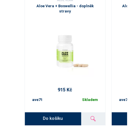
ALOE VERA
Aloe Vera + Boswellia - doplněk
Aloe
stravy
915 Kč
ave71
Skladem
ave72
Do košíku