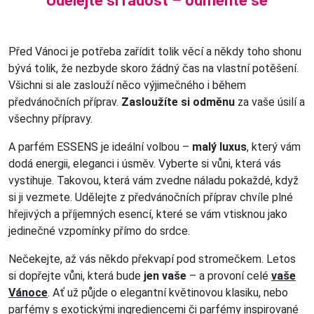
Udělejte si radost – odměňte se
Před Vánoci je potřeba zařídit tolik věcí a někdy toho shonu
bývá tolik, že nezbyde skoro žádný čas na vlastní potěšení.
Všichni si ale zaslouží něco výjimečného i během
předvánočních příprav.
Zasloužíte si odměnu
za vaše úsilí a
všechny přípravy.
A parfém ESSENS je ideální volbou –
malý luxus
, který vám
dodá energii, eleganci i úsměv. Vyberte si vůni, která vás
vystihuje. Takovou, která vám zvedne náladu pokaždé, když
si ji vezmete. Udělejte z předvánočních příprav chvíle plné
hřejivých a příjemných esencí, které se vám vtisknou jako
jedinečné vzpomínky přímo do srdce.
Nečekejte, až vás někdo překvapí pod stromečkem. Letos
si dopřejte vůni, která bude
jen vaše
– a provoní celé
vaše
Vánoce
. Ať už půjde o elegantní květinovou klasiku, nebo
parfémy s exotickými ingrediencemi či parfémy inspirované