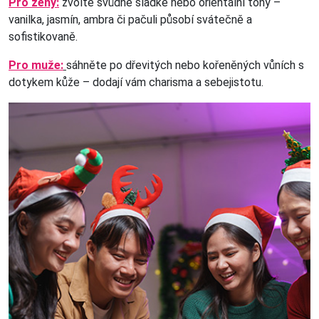
Pro ženy:
zvolte svůdně sladké nebo orientální tóny –
vanilka, jasmín, ambra či pačuli působí svátečně a
sofistikovaně.
Pro muže:
sáhněte po dřevitých nebo kořeněných vůních s
dotykem kůže – dodají vám charisma a sebejistotu.