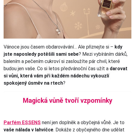
Vánoce jsou časem obdarovávání… Ale přiznejte si –
kdy
jste naposledy potěšili sami sebe
? Mezi vybíráním dárků,
balením a pečením cukroví si zasloužíte pár chvil, které
budou jen vaše. Co si letos předvánoční čas užít a
darovat
si vůni, která vám při každém nádechu vykouzlí
spokojený úsměv na rtech
?
Magická vůně tvoří vzpomínky
Parfém ESSENS
není jen doplněk a obyčejná vůně. Je to
vaše nálada v lahvičce
. Dokáže z obyčejného dne udělat