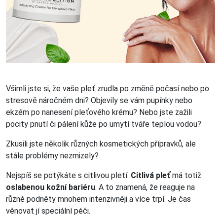
Všimli jste si, že vaše pleť zrudla po změně počasí nebo po
stresově náročném dni? Objevily se vám pupínky nebo
ekzém po nanesení pleťového krému? Nebo jste zažili
pocity pnutí či pálení kůže po umytí tváře teplou vodou?
Zkusili jste několik různých kosmetických přípravků, ale
stále problémy nezmizely?
Nejspíš se potýkáte s citlivou pletí.
Citlivá pleť
má totiž
oslabenou kožní bariéru
. A to znamená, že reaguje na
různé podněty mnohem intenzivněji a více trpí. Je čas
věnovat jí speciální péči.