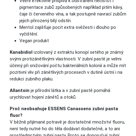
Velmi efektivně přispívá k odstranění nečistot i
pigmentace zubů způsobených například pitím kávy,
čaje či červeného vína, a tak postupně navrací zubům
jejich přirozený bílý odstín.
Mentol zajišťuje pocit extra svěžesti i dlouho po
vyčištění.
Vegan produkt
Kanabidiol
izolovaný z extraktu konopí setého je známý
svými protizánětlivými vlastnosti. V zubní pastě je velmi
účinný při snižování počtu bakteriálních kolonií a může mít
pozitivní vliv při zánětlivých procesech v dutině ústní i na
redukci zubního plaku.
Allantoin
je přírodní látka a v zubní pastě pomáhá
urychlovat hojení zánětů a otoků.
Proč neobsahuje ESSENS Canassens zubní pasta
fluor?
V běžně přijímané potravě je dostatečné množství fluoru,
není tedy nutné ho do těla dodávat dodatečně, a to ani
prostřednictvím zubní pasty. Proto se doporučují zubní