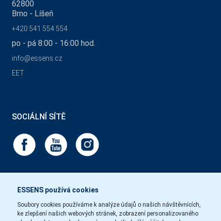
62800
Brno - Líšeň
+420 541 554 554
po - pá 8:00 - 16:00 hod.
info@essens.cz
EET
SOCIÁLNÍ SÍTĚ
ESSENS používá cookies
Soubory cookies používáme k analýze údajů o našich návštěvnících,
ke zlepšení našich webových stránek, zobrazení personalizovaného