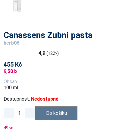
Canassens Zubní pasta
herb06
4,9
(122×)
455 Kč
9,50 b
Obsah
100 ml
Dostupnost:
Nedostupné
Do košíku
495
x