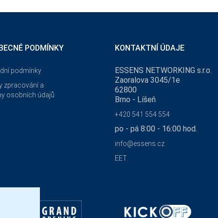
BECNÉ PODMÍNKY
KONTAKTNÍ ÚDAJE
ESSENS NETWORKING s.r.o.
dní podmínky
Zaoralova 3045/1e
 zpracování a
62800
y osobních údajů
Brno - Líšeň
+420 541 554 554
po - pá 8:00 - 16:00 hod.
info@essens.cz
EET