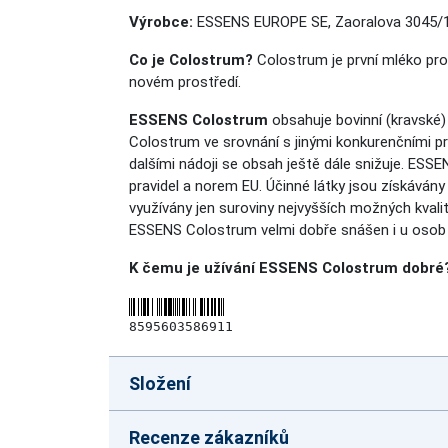
Výrobce:
ESSENS EUROPE SE, Zaoralova 3045/1
Co je Colostrum?
Colostrum je první mléko pr
novém prostředí.
ESSENS Colostrum
obsahuje bovinní (kravské)
Colostrum ve srovnání s jinými konkurenčními pr
dalšími nádoji se obsah ještě dále snižuje. ESS
pravidel a norem EU. Účinné látky jsou získáván
využívány jen suroviny nejvyšších možných kvalit
ESSENS Colostrum velmi dobře snášen i u osob s 
K čemu je užívání ESSENS Colostrum dobré? 
8595603586911
Složení
Recenze zákazníků