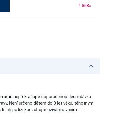
1 868
x
rnění:
nepřekračujte doporučenou denní dávku.
travy. Není určeno dětem do 3 let věku, těhotným
tních potíží konzultujte užívání s vaším