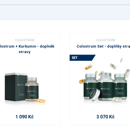
COLOSTRUM
COLOSTRUM
lostrum + Kurkumin - doplněk
Colostrum Set - doplňky str
stravy
1 090 Kč
3 070 Kč