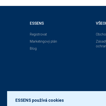
ESSENS
VŠEO
Registrovat
Obcho
Marketingový plán
Zásady
ochran
Blog
ESSENS používá cookies