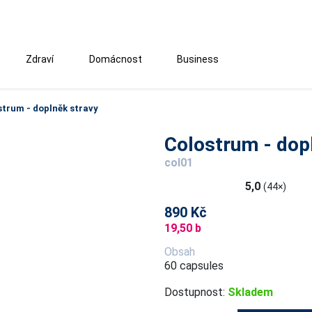
Zdraví
Domácnost
Business
strum - doplněk stravy
Colostrum - dop
col01
5,0
(44×)
890 Kč
19,50 b
Obsah
60 capsules
Dostupnost:
Skladem