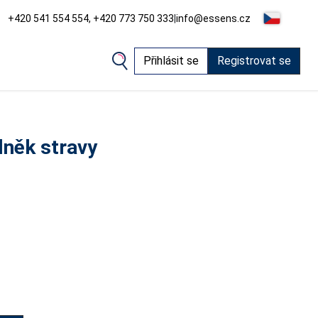
+420 541 554 554, +420 773 750 333
|
info@essens.cz
Přihlásit se
Registrovat se
lněk stravy