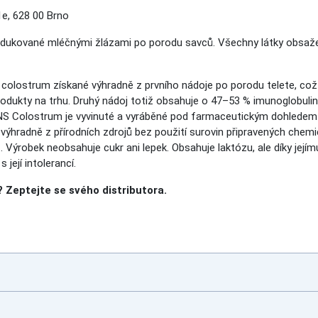
e, 628 00 Brno
odukované mléčnými žlázami po porodu savců. Všechny látky obsaže
 colostrum získané výhradně z prvního nádoje po porodu telete, což
odukty na trhu. Druhý nádoj totiž obsahuje o 47–53 % imunoglobulin
ENS Colostrum je vyvinuté a vyráběné pod farmaceutickým dohledem v 
y výhradně z přírodních zdrojů bez použití surovin připravených ch
. Výrobek neobsahuje cukr ani lepek. Obsahuje laktózu, ale díky její
její intolerancí.
Zeptejte se svého distributora.