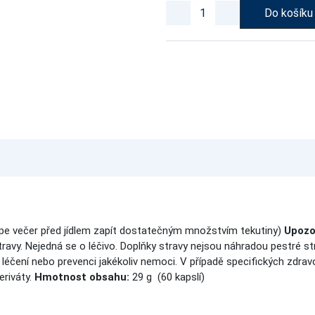
Do košíku
épe večer před jídlem zapít dostatečným množstvím tekutiny)
Upozo
travy. Nejedná se o léčivo. Doplňky stravy nejsou náhradou pestré s
léčení nebo prevenci jakékoliv nemoci. V případě specifických zdravo
eriváty.
Hmotnost obsahu:
29 g (60 kapslí)