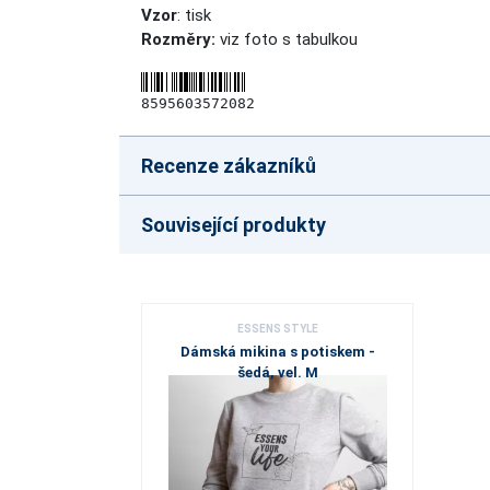
Vzor
: tisk
Rozměry:
viz foto s tabulkou
8595603572082
Recenze zákazníků
Související produkty
ESSENS STYLE
Dámská mikina s potiskem -
šedá, vel. M