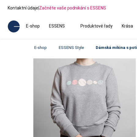
Kontaktní údaje
|
Začněte vaše podnikání s ESSENS
E-shop
ESSENS
Produktové řady
Krása
E-shop
ESSENS Style
Dámská mikina s poti