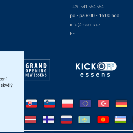
+420 541 554 554
po - pá 8:00 - 16:00 hod.
info@essens.cz
EET
zení
 skvělý