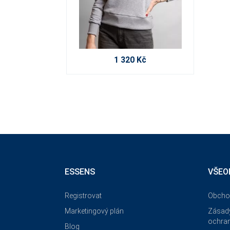
1 320 Kč
ESSENS
VŠEO
Registrovat
Obcho
Marketingový plán
Zásady
ochran
Blog