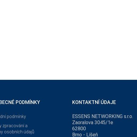
BECNÉ PODMÍNKY
KONTAKTNÍ ÚDAJE
ESSENS NETWORKING s.r.o.
dní podmínky
Zaoralova 3045/1e
 zpracování a
62800
y osobních údajů
Brno - Líšeň