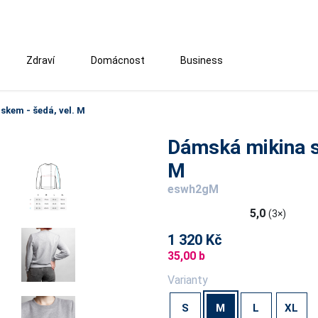
Zdraví
Domácnost
Business
skem - šedá, vel. M
Dámská mikina s 
M
eswh2gM
5,0
(3×)
1 320 Kč
35,00 b
Varianty
S
M
L
XL