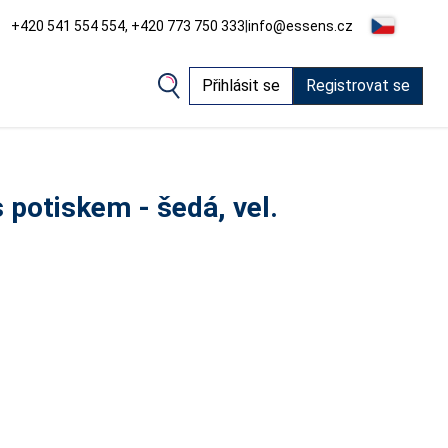
+420 541 554 554, +420 773 750 333
|
info@essens.cz
Přihlásit se
Registrovat se
potiskem - šedá, vel.