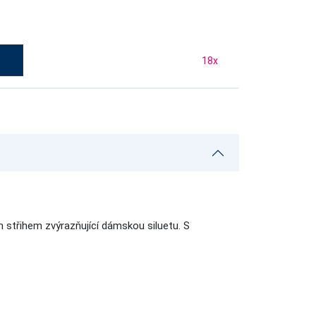
18
x
střihem zvýrazňující dámskou siluetu. S
.