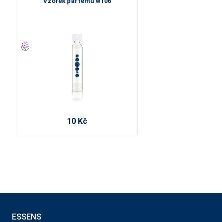
Vzorek parfému w106
10 Kč
ESSENS