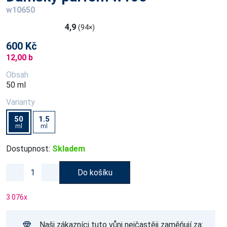
w10650
4,9
(94×)
600 Kč
12,00 b
Obsah
50 ml
Varianty
50
1.5
ml
ml
Dostupnost:
Skladem
Do košíku
3 076
x
Naši zákazníci tuto vůni nejčastěji zaměňují za: