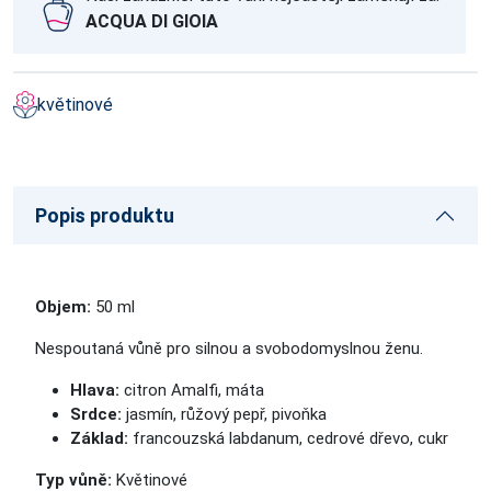
ACQUA DI GIOIA
květinové
Popis produktu
Objem:
50 ml
Nespoutaná vůně pro silnou a svobodomyslnou ženu.
Hlava:
citron Amalfi, máta
Srdce:
jasmín, růžový pepř, pivoňka
Základ:
francouzská labdanum, cedrové dřevo, cukr
Typ vůně:
Květinové