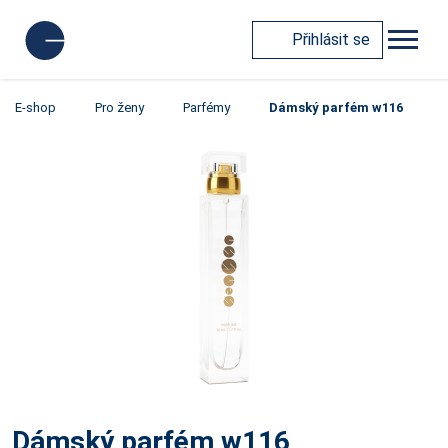
Přihlásit se
E-shop
Pro ženy
Parfémy
Dámský parfém w116
Dámský parfém w116