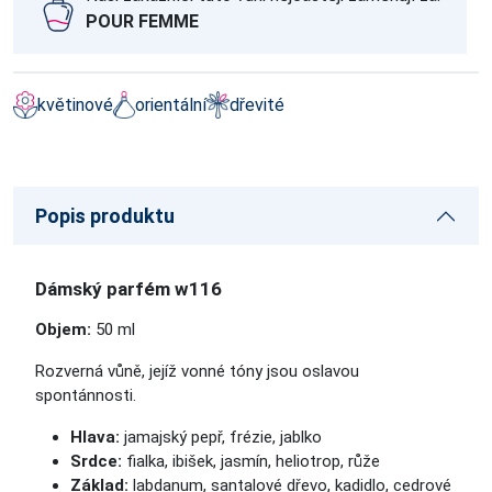
POUR FEMME
květinové
orientální
dřevité
Popis produktu
Dámský parfém w116
Objem:
50 ml
Rozverná vůně, jejíž vonné tóny jsou oslavou
spontánnosti.
Hlava:
jamajský pepř, frézie, jablko
Srdce:
fialka, ibišek, jasmín, heliotrop, růže
Základ:
labdanum, santalové dřevo, kadidlo, cedrové