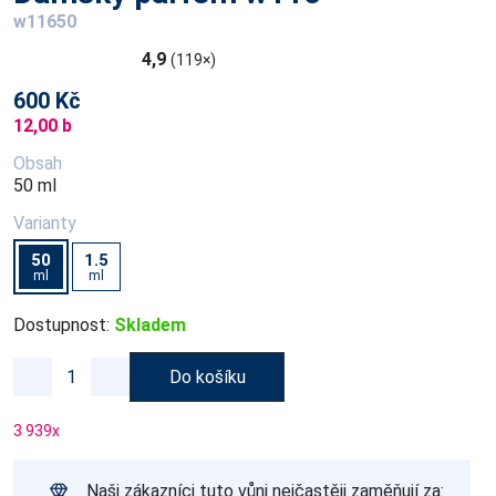
w11650
4,9
(119×)
600 Kč
12,00 b
Obsah
50 ml
Varianty
50
1.5
ml
ml
Dostupnost:
Skladem
Do košíku
3 939
x
Naši zákazníci tuto vůni nejčastěji zaměňují za: