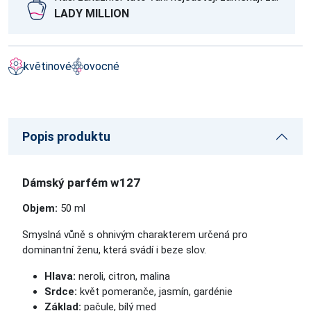
LADY MILLION
květinové
ovocné
Popis produktu
Dámský parfém w127
Objem:
50 ml
Smyslná vůně s ohnivým charakterem určená pro
dominantní ženu, která svádí i beze slov.
Hlava:
neroli, citron, malina
Srdce:
květ pomeranče, jasmín, gardénie
Základ:
pačule, bílý med