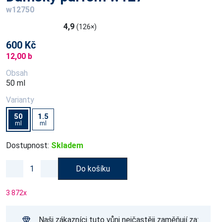
w12750
4,9
(126×)
600 Kč
12,00 b
Obsah
50 ml
Varianty
50
1.5
ml
ml
Dostupnost:
Skladem
Do košíku
3 872
x
Naši zákazníci tuto vůni nejčastěji zaměňují za: