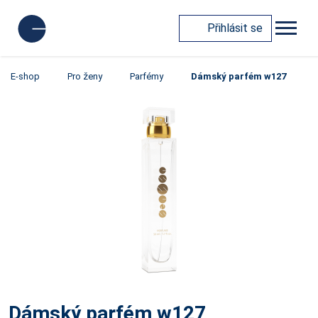
Přihlásit se
E-shop
Pro ženy
Parfémy
Dámský parfém w127
Dámský parfém w127