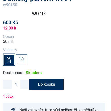
w90150
4,8
(41×)
600 Kč
12,00 b
Obsah
50 ml
Varianty
50
1.5
ml
ml
Dostupnost:
Skladem
Do košíku
1 562
x
Naši zákazníci tuto vůni nejčastěji zaměňují za: