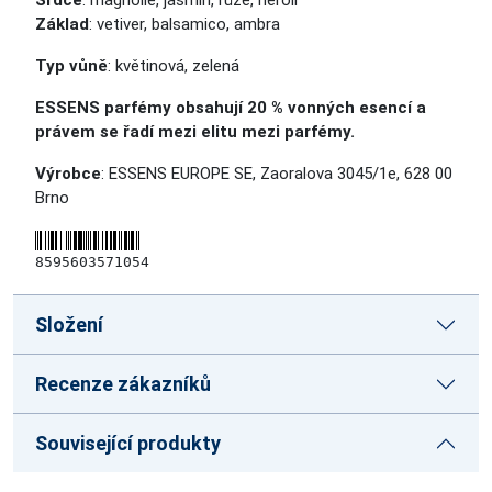
Srdce
: magnólie, jasmín, růže, neroli
Základ
: vetiver, balsamico, ambra
Typ vůně
: květinová, zelená
ESSENS parfémy obsahují 20 % vonných esencí a
právem se řadí mezi elitu mezi parfémy.
Výrobce
: ESSENS EUROPE SE, Zaoralova 3045/1e, 628 00
Brno
8595603571054
Složení
Recenze zákazníků
Související produkty