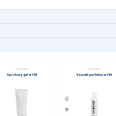
PRO ŽENY
PRO ŽENY
Sprchový gel w190
Vzorek parfému w190