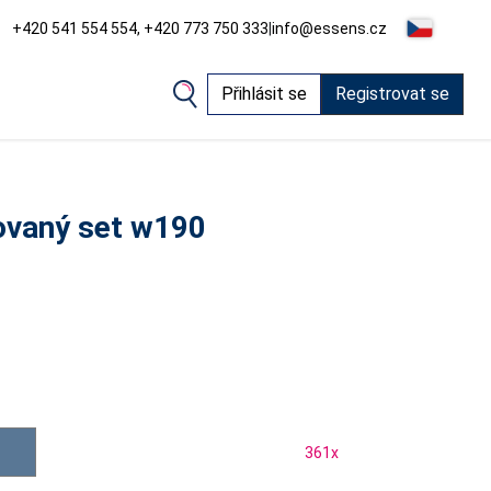
+420 541 554 554, +420 773 750 333
|
info@essens.cz
Přihlásit se
Registrovat se
vaný set w190
361
x