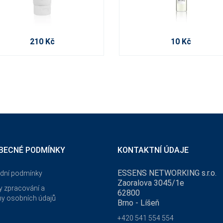
210 Kč
10 Kč
BECNÉ PODMÍNKY
KONTAKTNÍ ÚDAJE
ESSENS NETWORKING s.r.o.
dní podmínky
Zaoralova 3045/1e
 zpracování a
62800
y osobních údajů
Brno - Líšeň
+420 541 554 554