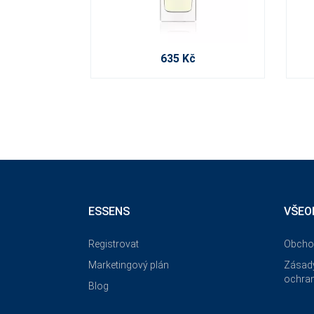
635 Kč
ESSENS
VŠEO
Registrovat
Obcho
Marketingový plán
Zásady
ochran
Blog