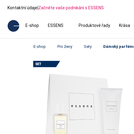
Kontaktní údaje
|
Začněte vaše podnikání s ESSENS
E-shop
ESSENS
Produktové řady
Krása
E-shop
Pro ženy
Sety
Dámský parfémo