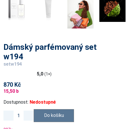
Dámský parfémovaný set
w194
setw194
5,0
(1×)
870 Kč
15,50 b
Dostupnost:
Nedostupné
Do košíku