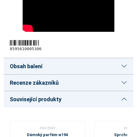
8595610005306
Obsah balení
Recenze zákazníků
Související produkty
PRO ŽENY
PRO ŽE
Dámský parfém w194
Sprchový g