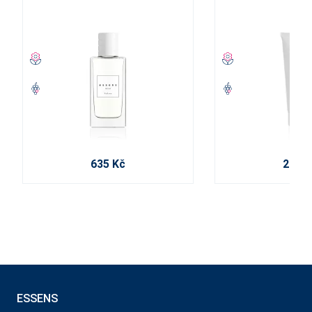
635 Kč
210 K
ESSENS