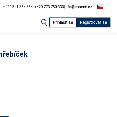
+420 541 554 554, +420 773 750 333
|
info@essens.cz
Přihlásit se
Registrovat se
 hřebíček