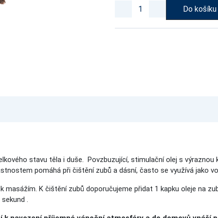
Do košíku
celkového stavu těla i duše. Povzbuzující, stimulační olej s výraznou 
 vlastnostem pomáhá při čištění zubů a dásní, často se využívá jako 
 masážím. K čištění zubů doporučujeme přidat 1 kapku oleje na zubní
30 sekund .