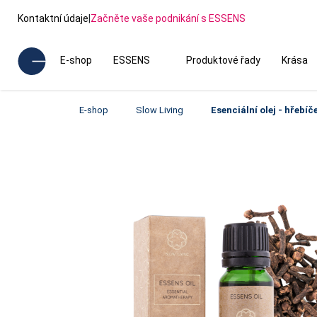
Kontaktní údaje
|
Začněte vaše podnikání s ESSENS
E-shop
ESSENS
Produktové řady
Krása
E-shop
Slow Living
Esenciální olej - hřebíč