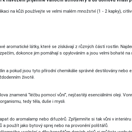
uží k navození příjemné vánoční atmosféry a do domovů vnáší p
 aplikaci na kůži používejte ve velmi malém množství (1 - 2 kapky), ci
vé aromatické látky, které se získávají z různých částí rostlin. Najd
bezpečím, dokonce jim pomáhají s opylováním a jsou velmi bohaté na r
lin a pokud jsou tyto přírodní chemikálie správně destilovány nebo
aždodenním životě.
lova znamená “léčbu pomocí vůní”, nejčastěji esenciálními oleji. Von
rganismu, tedy těla, duše i mysli.
pat do aromalamp nebo difuzérů. Zpříjemníte si tak vůni v interiéru
 a použít jako bytový sprej nebo na provonění polštářů.