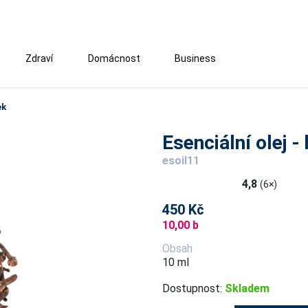
Zdraví
Domácnost
Business
ek
Esenciální olej -
esoil11
4,8
(6×)
450 Kč
10,00 b
Obsah
10 ml
Dostupnost:
Skladem