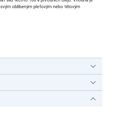
at sílu těchto 100% přírodních olejů. Vhodná je
se svým oblíbeným pleťovým nebo tělovým