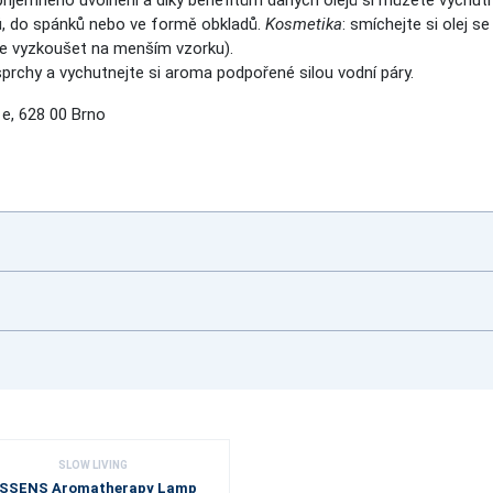
příjemného uvolnění a díky benefitům daných olejů si můžete vychutn
lů, do spánků nebo ve formě obkladů.
Kosmetika
: smíchejte si olej 
ve vyzkoušet na menším vzorku).
 sprchy a vychutnejte si aroma podpořené silou vodní páry.
e, 628 00 Brno
SLOW LIVING
SSENS Aromatherapy Lamp