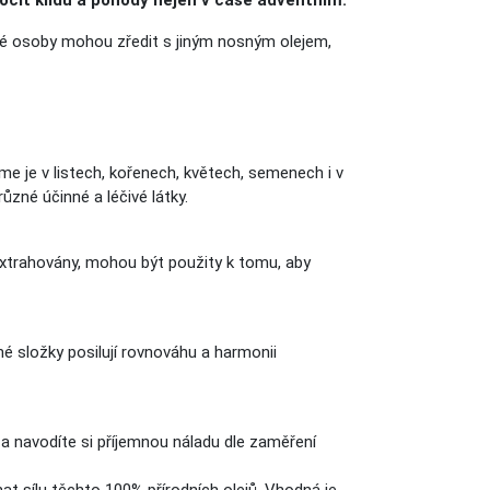
ocit klidu a pohody nejen v čase adventním.
tlivé osoby mohou zředit s jiným nosným olejem,
eme je v listech, kořenech, květech, semenech i v
ůzné účinné a léčivé látky.
 extrahovány, mohou být použity k tomu, aby
né složky posilují rovnováhu a harmonii
 a navodíte si příjemnou náladu dle zaměření