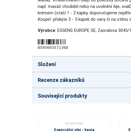
Masáž
: vmasírováním olejů do pokožky docílíte 
např. masáž chodidel nebo na uvolnění šíje, sva
krémem (stačí 1 - 2 kapky, doporučujeme nejdří
Koupel
: přidejte 3 - 5 kapek do vany či na stěnu
Výrobce
: ESSENS EUROPE SE, Zaoralova 3045/1
8595603571368
Složení
Recenze zákazníků
Související produkty
SLOW LIVING
Esenciální olej - kasia
E