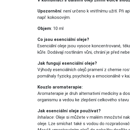
V kombinaci s dalšími oleji zimní edice slo
Upozornění
: není určeno k vnitřnímu užití. Při
např. kokosovým.
Objem
: 10 ml
Co jsou esenciální oleje?
Esenciální oleje jsou vysoce koncentrované, těka
kůře. Dodávají rostlinám vůni, chrání je před ne
Jak fungují esenciální oleje?
Výhody esenciálních olejů pramení z chemie rost
pomáhaly fyzicky, psychicky a emocionálně v k
Kouzlo aromaterapie:
Aromaterapie je druh alternativní medicíny a dos
organismu a vedou ke zlepšení celkového stavu o
Jak esenciální oleje používat?
Inhalace
: Oleje si můžete v malém množství naka
oleje. Lze smíchat také s vodou do rozprašovačů