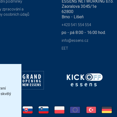
ESSENS NETWORKING s.r.o.
dní podmínky
Zaoralova 3045/1e
 zpracování a
62800
y osobních údajů
Brno - Líšeň
+420 541 554 554
po - pá 8:00 - 16:00 hod.
info@essens.cz
EET
zení
 skvělý