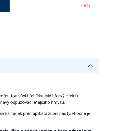
661
x
kořenitou vůní hřebíčku. Má hřejivý efekt a
voňavý odpuzovač létajícího hmyzu.
 kartáček před aplikací zubní pasty, vhodné je i