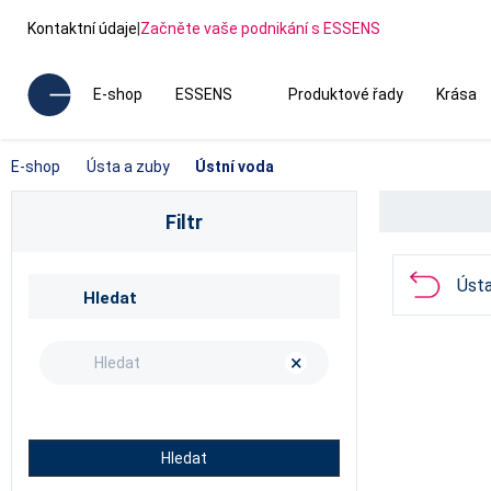
Kontaktní údaje
|
Začněte vaše podnikání s ESSENS
E-shop
ESSENS
Produktové řady
Krása
E-shop
Ústa a zuby
Ústní voda
Filtr
Ústa
Hledat
×
Hledat