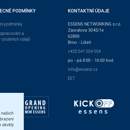
ECNÉ PODMÍNKY
KONTAKTNÍ ÚDAJE
ESSENS NETWORKING s.r.o.
ní podmínky
Zaoralova 3045/1e
zpracování a
62800
 osobních údajů
Brno - Líšeň
+420 541 554 554
po - pá 8:00 - 16:00 hod.
info@essens.cz
EET
našich
brazení
 skvělý