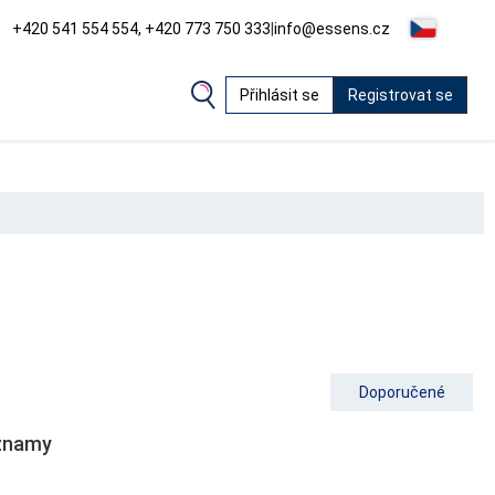
+420 541 554 554, +420 773 750 333
|
info@essens.cz
Přihlásit se
Registrovat se
Doporučené
znamy