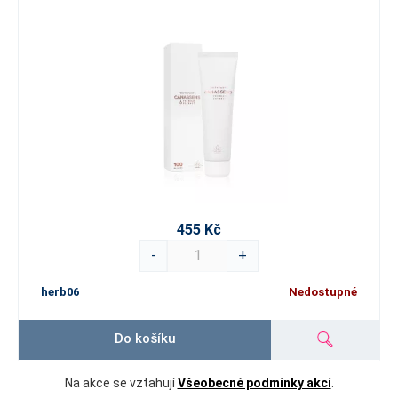
455 Kč
-
+
herb06
Nedostupné
Do košíku
Na akce se vztahují
Všeobecné podmínky akcí
.