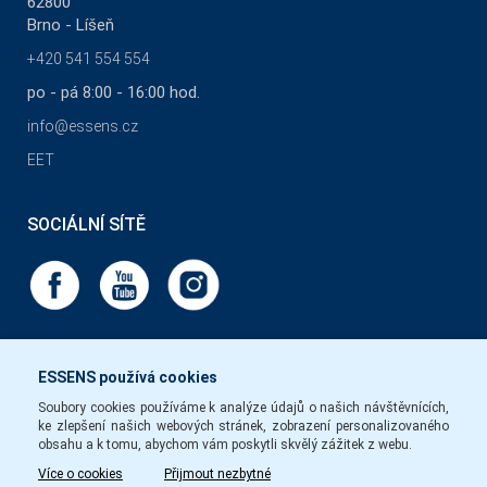
62800
Brno - Líšeň
+420 541 554 554
po - pá 8:00 - 16:00 hod.
info@essens.cz
EET
SOCIÁLNÍ SÍTĚ
ESSENS používá cookies
Soubory cookies používáme k analýze údajů o našich návštěvnících,
ke zlepšení našich webových stránek, zobrazení personalizovaného
obsahu a k tomu, abychom vám poskytli skvělý zážitek z webu.
Více o cookies
Přijmout nezbytné