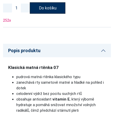
Do košíku
252
x
Popis produktu
Klasická matná rtěnka 07
pudrová matná rtěnka klasického typu
zanechává rty sametově matné a hladké na pohled i
dotek
celodenní výdrž bez pocitu suchých rtů
obsahuje antioxidant
vitamin E
, který výborně
hydratuje a pomáhá snižovat množství volných
radikálů, čímž předchází stárnutí pleti