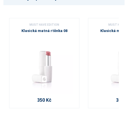
MUST HAVE EDITION
MUST HAVE E
Klasická matná rtěnka 08
Klasická matná
350 Kč
350 K