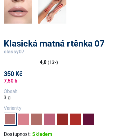
Klasická matná rtěnka 07
classy07
4,8
(13×)
350 Kč
7,50 b
Obsah
3 g
Varianty
Dostupnost:
Skladem