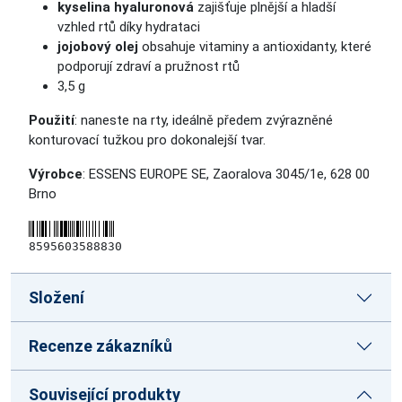
kyselina hyaluronová
zajišťuje plnější a hladší
vzhled rtů díky hydrataci
jojobový olej
obsahuje vitaminy a antioxidanty, které
podporují zdraví a pružnost rtů
3,5 g
Použití
: naneste na rty, ideálně předem zvýrazněné
konturovací tužkou pro dokonalejší tvar.
Výrobce
: ESSENS EUROPE SE, Zaoralova 3045/1e, 628 00
Brno
8595603588830
Složení
Recenze zákazníků
Související produkty