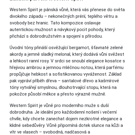
Western Spirit je pánská vůně, která vás přenese do světa
divokého západu – nekonečných prérií, teplého větru a
svobody bez hranic. Tato kompozice oslavuje
autentickou mužnost a návykový pocit pohody, který
přichází s dobrodružstvím a spojení s přírodou.
Úvodní tóny přináší osvěžující bergamot, šťavnaté zelené
akordy a jemně sladký melonal, který dodává vůni svěžest
a lehkost ranní rosy. V srdci se snoubí elegance kosatce s
hřejivou ambrou a jemnou mléčnou notou, která parfému
propůjčuje hebkost a sofistikovanou vyváženost. Základ
pak vypráví příběh dřeva – santalové dřevo a kašmírové
tóny vytvářejí smyslnou, dlouhotrvající stopu, která na
pokožce působí měkce a přesto výrazně mužně.
Western Spirit je vůně pro moderního muže s duší
dobrodruha. Je ideální pro každodenní nošení i večerní
chvíle, kdy chcete zanechat dojem nezkrotné elegance a
klidné sebedůvěry. Vůně připomíná dotek slunce na kůži a
vítr ve vlasech – svobodná, nadčasová a