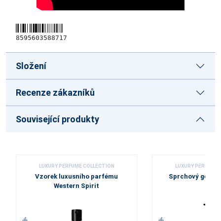
8595603588717
Složení
Recenze zákazníků
Související produkty
LUXURY PERFUME COLLECTION
LUXURY PERFUME 
Vzorek luxusního parfému
Sprchový gel Wes
Western Spirit