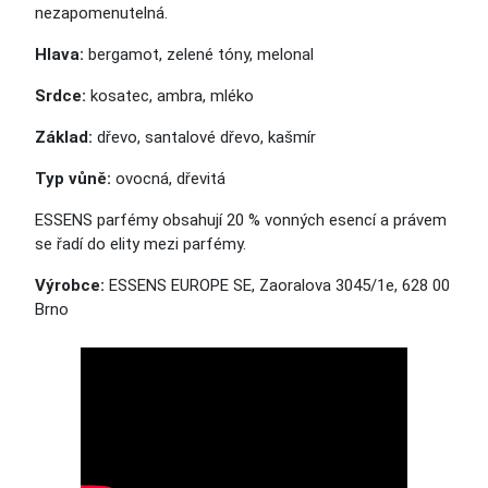
nezapomenutelná.
Hlava:
bergamot, zelené tóny, melonal
Srdce:
kosatec, ambra, mléko
Základ:
dřevo, santalové dřevo, kašmír
Typ vůně:
ovocná, dřevitá
ESSENS parfémy obsahují 20 % vonných esencí a právem
se řadí
do elity
mezi parfémy.
Výrobce:
ESSENS EUROPE SE, Zaoralova 3045/1e, 628 00
Brno