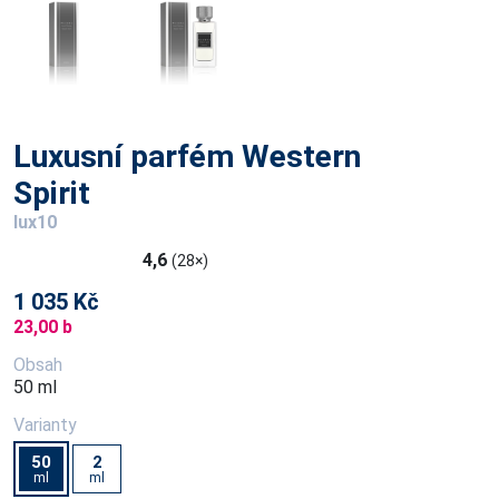
Luxusní parfém Western
Spirit
lux10
4,6
(28×)
1 035 Kč
23,00 b
Obsah
50 ml
Varianty
50
2
ml
ml