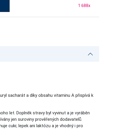
1 688
x
yl sacharát a díky obsahu vitaminu A přispívá k
o let. Doplněk stravy byl vyvinut a je vyráběn
ívány jen suroviny prověřených dodavatelů.
je cukr, lepek ani laktózu a je vhodný i pro