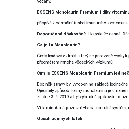
vegany.
ESSENS Monolaurin Premium i díky vitaminu
přispívá k normální funkci imunitního systému 
Doporučené dávkování:
1 kapsle 2x denně. Rá
Co je to Monolaurin?
Čistý lipidový extrakt, který se přirozeně vysky
předmětem mnoha vědeckých výzkumů.
Čím je ESSENS Monolaurin Premium jedine
Doplněk stravy byl vyroben na základě jedinečné 
Ojedinělý způsob formy monolaurinu je chráněn 
ze dne 3. 9. 2019 a byl výhradně aplikován pouz
Vitamin A
má
pozitivní vliv na imunitní systém
, 
Obsah účinných látek: