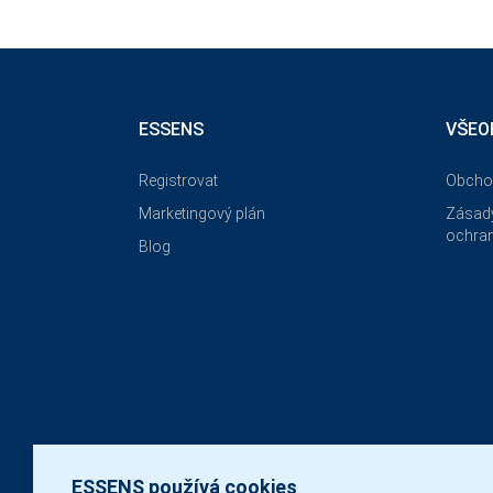
ESSENS
VŠEO
Registrovat
Obcho
Marketingový plán
Zásady
ochran
Blog
ESSENS používá cookies