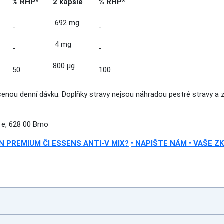
% RHP
*
2 kapsle
% RHP
*
692 mg
-
-
4 mg
-
-
800 μg
50
100
enou denní dávku. Doplňky stravy nejsou náhradou pestré stravy a 
e, 628 00 Brno
 PREMIUM ČI ESSENS ANTI-V MIX?
• NAPIŠTE NÁM • VAŠE ZK