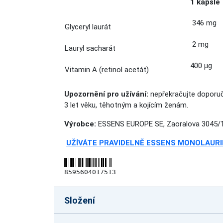
1 kapsle
346 mg
Glyceryl laurát
2 mg
Lauryl sacharát
400 μg
Vitamin A (retinol acetát)
Upozornění pro užívání:
nepřekračujte doporuč
3 let věku, těhotným a kojícím ženám.
Výrobce:
ESSENS EUROPE SE, Zaoralova 3045/1
UŽÍVÁTE PRAVIDELNĚ ESSENS MONOLAURIN
8595604017513
Složení