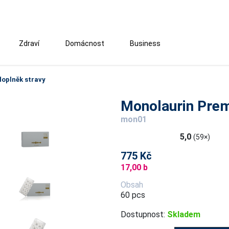
Zdraví
Domácnost
Business
oplněk stravy
Monolaurin Prem
mon01
5,0
(59×)
775 Kč
17,00 b
Obsah
60 pcs
Dostupnost:
Skladem