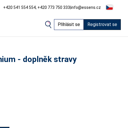
+420 541 554 554, +420 773 750 333
|
info@essens.cz
Přihlásit se
Registrovat se
ium - doplněk stravy