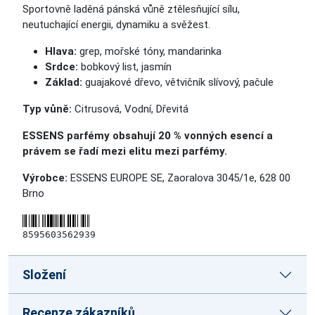
Sportovně laděná pánská vůně ztělesňující sílu,
neutuchající energii, dynamiku a svěžest.
Hlava:
grep, mořské tóny, mandarinka
Srdce:
bobkový list, jasmín
Základ:
guajakové dřevo, větvičník slívový, pačule
Typ vůně:
Citrusová, Vodní, Dřevitá
ESSENS parfémy obsahují 20 % vonných esencí a
právem se řadí mezi elitu mezi parfémy.
Výrobce:
ESSENS EUROPE SE, Zaoralova 3045/1e, 628 00
Brno
8595603562939
Složení
Recenze zákazníků