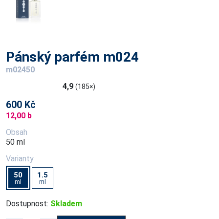
Pánský parfém m024
m02450
4,9
(185×)
600 Kč
12,00 b
Obsah
50 ml
Varianty
50
1.5
ml
ml
Dostupnost:
Skladem