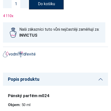
Do košíku
4 110
x
Naši zákazníci tuto vůni nejčastěji zaměňují za:
INVICTUS
vodní
dřevité
Popis produktu
Pánský parfém m024
Objem:
50 ml