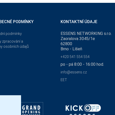
BECNÉ PODMÍNKY
KONTAKTNÍ ÚDAJE
ESSENS NETWORKING s.r.o.
dní podmínky
Zaoralova 3045/1e
 zpracování a
62800
y osobních údajů
Brno - Líšeň
+420 541 554 554
po - pá 8:00 - 16:00 hod.
info@essens.cz
EET