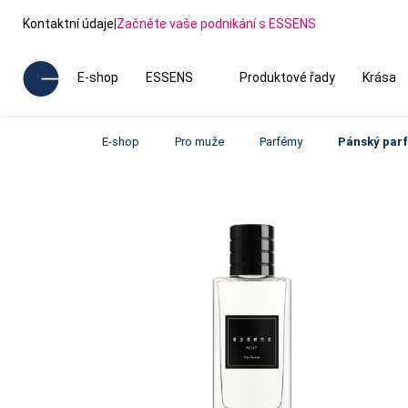
Kontaktní údaje
|
Začněte vaše podnikání s ESSENS
E-shop
ESSENS
Produktové řady
Krása
E-shop
Pro muže
Parfémy
Pánský par