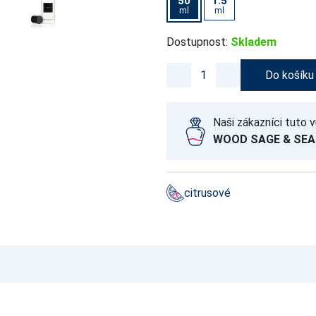
50
1.5
ml
ml
Dostupnost:
Skladem
Do košíku
Naši zákazníci tuto v
WOOD SAGE & SEA
citrusové