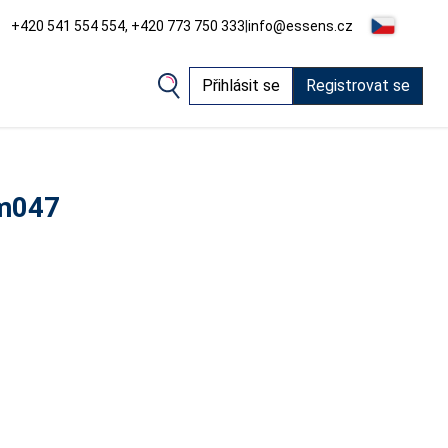
+420 541 554 554, +420 773 750 333
|
info@essens.cz
Přihlásit se
Registrovat se
m047