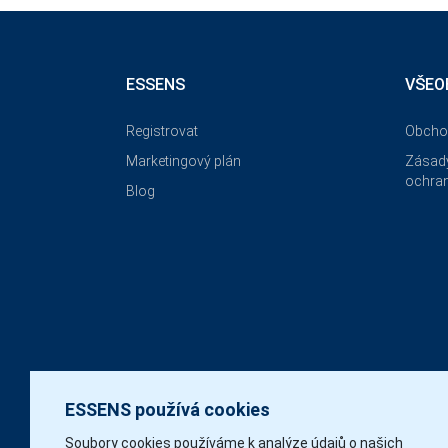
ESSENS
VŠEO
Registrovat
Obcho
Marketingový plán
Zásady
ochran
Blog
ESSENS používá cookies
Soubory cookies používáme k analýze údajů o našich