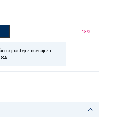
467
x
ůni nejčastěji zaměňují za:
 SALT