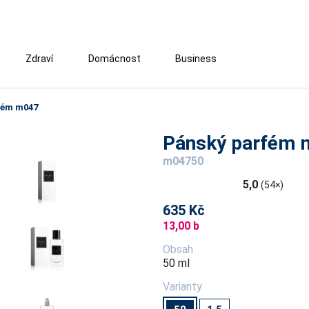
Zdraví
Domácnost
Business
fém m047
Pánský parfém 
m04750
5,0
(54×)
635 Kč
13,00 b
Obsah
50 ml
Varianty