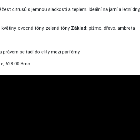
ěžest citrusů s jemnou sladkostí a teplem. Ideální na jarní a letní d
, květiny, ovocné tóny, zelené tóny
Základ:
pižmo, dřevo, ambreta
a právem se řadí
do elity
mezi parfémy.
e, 628 00 Brno