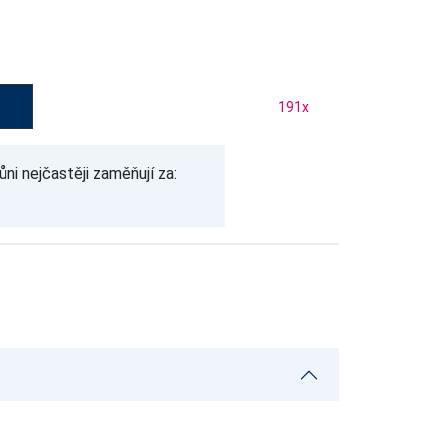
191
x
ůni nejčastěji zaměňují za: