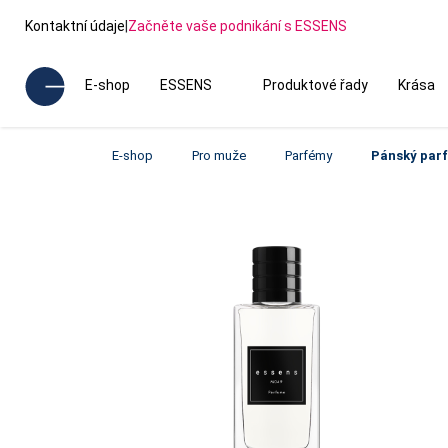
Kontaktní údaje
|
Začněte vaše podnikání s ESSENS
E-shop
ESSENS
Produktové řady
Krása
E-shop
Pro muže
Parfémy
Pánský par