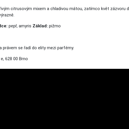
jiskřivým citrusovým mixem a chladivou mátou, zatímco květ zázvoru
ýrazně.
dce:
pepř, amyris
Základ:
pižmo
a právem se řadí
do elity
mezi parfémy.
e, 628 00 Brno