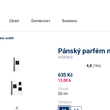
Zdraví
Domácnost
Business
fém m049
Pánský parfém 
m04950
4,8
(18×)
635 Kč
13,00 b
Obsah
50 ml
Varianty