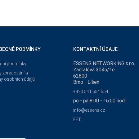
BECNÉ PODMÍNKY
KONTAKTNÍ ÚDAJE
ESSENS NETWORKING s.r.o.
dní podmínky
Zaoralova 3045/1e
 zpracování a
62800
y osobních údajů
Brno - Líšeň
+420 541 554 554
po - pá 8:00 - 16:00 hod.
info@essens.cz
EET