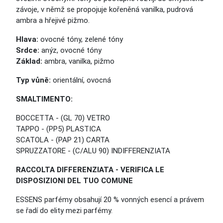
závoje, v němž se propojuje kořeněná vanilka, pudrová
ambra a hřejivé pižmo.
Hlava:
ovocné tóny, zelené tóny
Srdce:
anýz, ovocné tóny
Základ:
ambra, vanilka, pižmo
Typ vůně:
orientální, ovocná
SMALTIMENTO:
BOCCETTA - (GL 70) VETRO
TAPPO - (PP5) PLASTICA
SCATOLA - (PAP 21) CARTA
SPRUZZATORE - (C/ALU 90) INDIFFERENZIATA
RACCOLTA DIFFERENZIATA - VERIFICA LE
DISPOSIZIONI DEL TUO COMUNE
ESSENS parfémy obsahují 20 % vonných esencí a právem
se řadí do elity mezi parfémy.