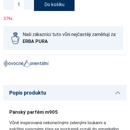
Do košíku
379
x
Naši zákazníci tuto vůni nejčastěji zaměňují za:
ERBA PURA
ovocné
orientální
Popis produktu
Pánský parfém m905
Vůně inspirovaná nekonečnými zelenými loukami a
svěžími ovocnými tóny se postupně rozvíjí do smyslného