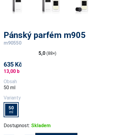
Pánský parfém m905
m90550
5,0
(88×)
635 Kč
13,00 b
Obsah
50 ml
Varianty
50
ml
Dostupnost:
Skladem