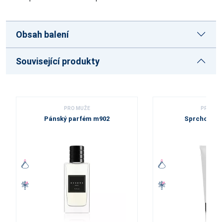
Obsah balení
Související produkty
PRO MUŽE
PRO MU
Pánský parfém m902
Sprchový g