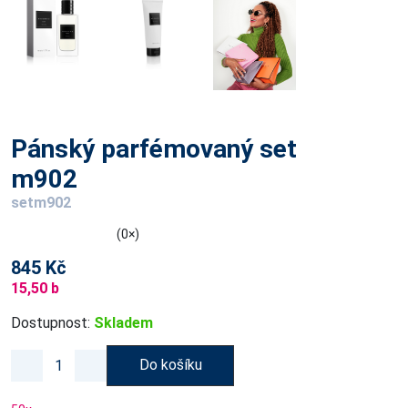
Pánský parfémovaný set
m902
setm902
(0×)
845 Kč
15,50 b
Dostupnost:
Skladem
Do košíku